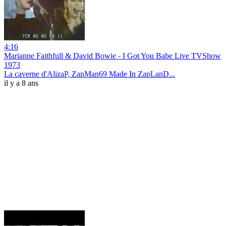
4:16
Marianne Faithfull & David Bowie - I Got You Babe Live TVShow
1973
La caverne d'AlizaP, ZapMan69 Made In ZapLanD...
il y a 8 ans