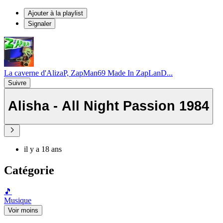
Ajouter à la playlist
Signaler
La caverne d'AlizaP, ZapMan69 Made In ZapLanD...
Suivre
Alisha - All Night Passion 1984
il y a 18 ans
Catégorie
🎵
Musique
Voir moins