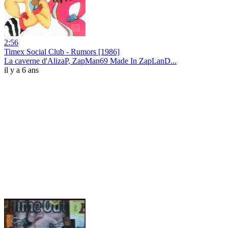
2:56
Timex Social Club - Rumors [1986]
La caverne d'AlizaP, ZapMan69 Made In ZapLanD...
il y a 6 ans