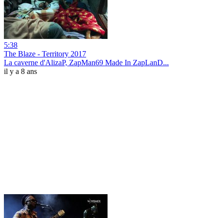
5:38
The Blaze - Territory 2017
La caverne d'AlizaP, ZapMan69 Made In ZapLanD...
il y a 8 ans