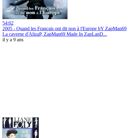
54:02
2005 - Quand les Français ont dit non à l'Europe bY ZapMan69
La caverne d'AlizaP, ZapMan69 Made In ZapLanD...
il y a 9 ans