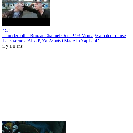
4:14
Thunderball ‎– Bonzai Channel One 1993 Montage amateur danse
La caverne d'AlizaP, ZapMan69 Made In ZapLanD...
il y a 8 ans