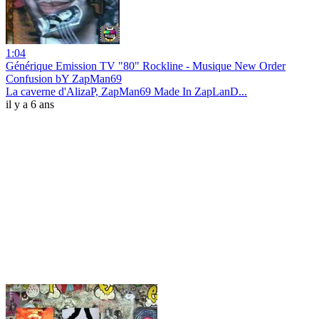
1:04
Générique Emission TV "80" Rockline - Musique New Order
Confusion bY ZapMan69
La caverne d'AlizaP, ZapMan69 Made In ZapLanD...
il y a 6 ans