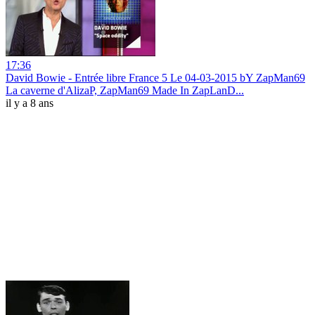
17:36
David Bowie - Entrée libre France 5 Le 04-03-2015 bY ZapMan69
La caverne d'AlizaP, ZapMan69 Made In ZapLanD...
il y a 8 ans