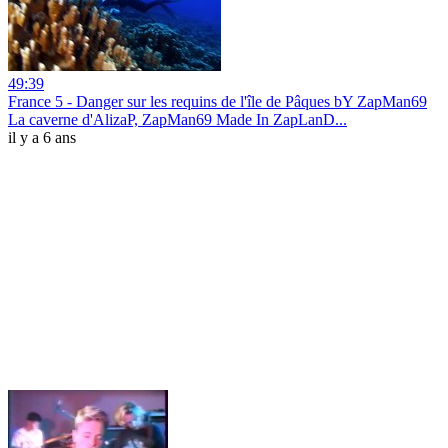
49:39
France 5 - Danger sur les requins de l'île de Pâques bY ZapMan69
La caverne d'AlizaP, ZapMan69 Made In ZapLanD...
il y a 6 ans