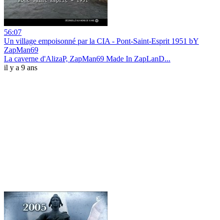
56:07
Un village empoisonné par la CIA - Pont-Saint-Esprit 1951 bY
ZapMan69
La caverne d'AlizaP, ZapMan69 Made In ZapLanD...
il y a 9 ans