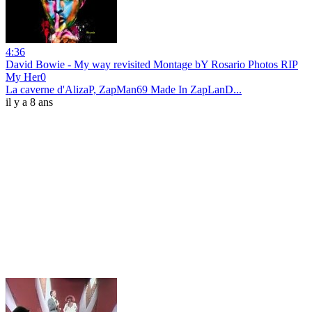
4:36
David Bowie - My way revisited Montage bY Rosario Photos RIP
My Her0
La caverne d'AlizaP, ZapMan69 Made In ZapLanD...
il y a 8 ans