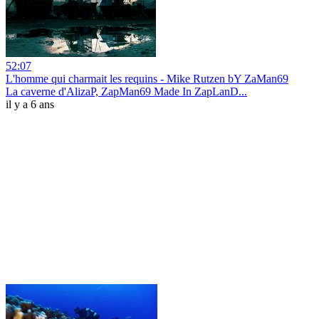
52:07
L'homme qui charmait les requins - Mike Rutzen bY ZaMan69
La caverne d'AlizaP, ZapMan69 Made In ZapLanD...
il y a 6 ans