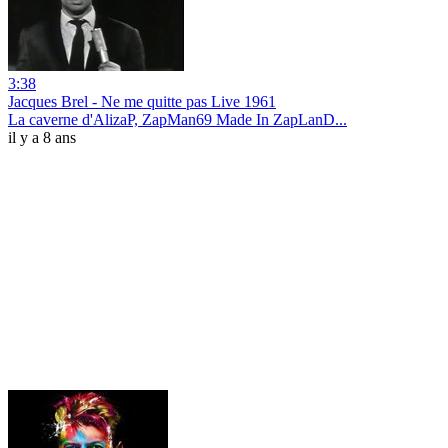
3:38
Jacques Brel - Ne me quitte pas Live 1961
La caverne d'AlizaP, ZapMan69 Made In ZapLanD...
il y a 8 ans