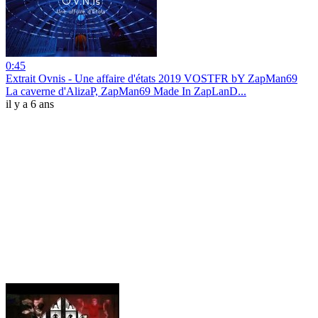
0:45
Extrait Ovnis - Une affaire d'états 2019 VOSTFR bY ZapMan69
La caverne d'AlizaP, ZapMan69 Made In ZapLanD...
il y a 6 ans