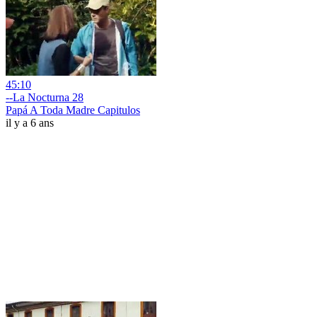
45:10
--La Nocturna 28
Papá A Toda Madre Capitulos
il y a 6 ans