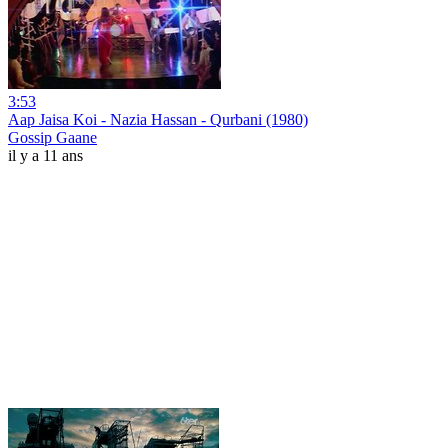
3:53
Aap Jaisa Koi - Nazia Hassan - Qurbani (1980)
Gossip Gaane
il y a 11 ans