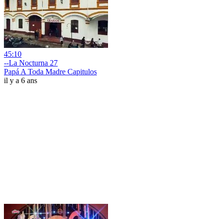
45:10
--La Nocturna 27
Papá A Toda Madre Capitulos
il y a 6 ans