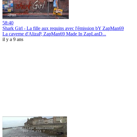
58:40
Shark Girl - La fille aux requins avec l'émission bY ZapMan69
La caverne d'AlizaP, ZapMan69 Made In ZapLanD...
il y a 9 ans