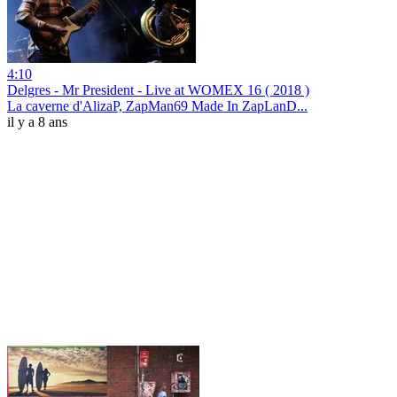
4:10
Delgres - Mr President - Live at WOMEX 16 ( 2018 )
La caverne d'AlizaP, ZapMan69 Made In ZapLanD...
il y a 8 ans