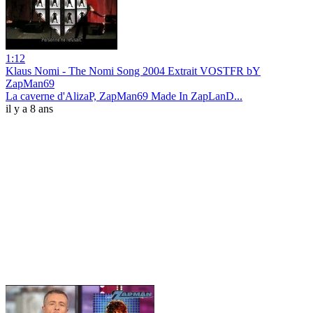
1:12
Klaus Nomi - The Nomi Song 2004 Extrait VOSTFR bY
ZapMan69
La caverne d'AlizaP, ZapMan69 Made In ZapLanD...
il y a 8 ans