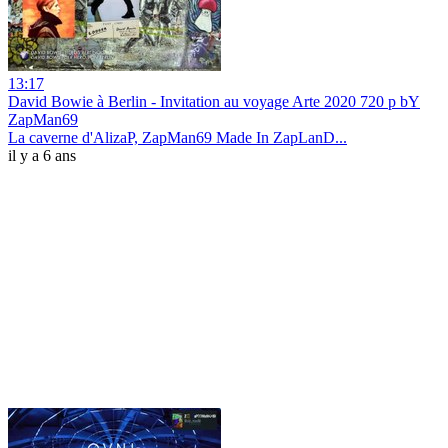
13:17
David Bowie à Berlin - Invitation au voyage Arte 2020 720 p bY
ZapMan69
La caverne d'AlizaP, ZapMan69 Made In ZapLanD...
il y a 6 ans