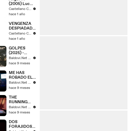
(2005) Luc
Besson
Castellano Cine Box
hace 1 año
VENGENZA
DESPIADADA
(Colombiana)
Castellano Cine Box
2011 Peli
hace 1 año
GOLPES
(2025) -
Tráiler
Baldovi.Net - Tráilers y spots en español
Español [HD]
hace 9 meses
🎞️🇪🇸
ME HAS
ROBADO EL
CORAZÓN
Baldovi.Net - Tráilers y spots en español
(2025) -
hace 9 meses
Tráiler
Español [HD]
THE
🎞️🇪🇸
RUNNING
MAN (2025) -
Baldovi.Net - Tráilers y spots en español
Tráiler #2
hace 9 meses
Español [HD]
🎞️🇪🇸
DOS
FORAJIDOS