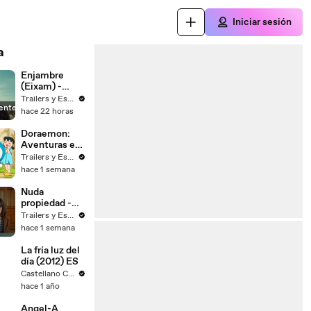
Iniciar sesión
a
Enjambre
(Eixam) -
Trailer
Trailers y Estrenos
ente
español
hace 22 horas
Doraemon:
Aventuras en
el mundo del
Trailers y Estrenos
arte - Trailer
hace 1 semana
español
Nuda
propiedad -
Trailer
Trailers y Estrenos
hace 1 semana
La fría luz del
día (2012) ES
Castellano Cine Box
hace 1 año
Angel-A