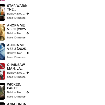
(2025) -
Tráiler
STAR WARS:
Español [HD]
THE
🎞️🇪🇸
MANDALORI
Baldovi.Net - Tráilers y spots en español
AN AND
hace 10 meses
GROGU
(2026) -
AHORA ME
Tráiler #1
VES 3 (2025)
Español [HD]
– Tráiler #2
Baldovi.Net - Tráilers y spots en español
🎞️🇪🇸
Español [HD]
hace 10 meses
🎞️🇪🇸
AHORA ME
VES 3 (2025)
– Tráiler #1
Baldovi.Net - Tráilers y spots en español
Español [HD]
hace 10 meses
🎞️🇪🇸
CHAINSAW
MAN. LA
PELÍCULA -
Baldovi.Net - Tráilers y spots en español
EL ARCO DE
hace 10 meses
REZE (2025)
– Tráiler
WICKED:
Español [HD]
PARTE II
🎞️🇪🇸
(2025) -
Baldovi.Net - Tráilers y spots en español
Tráiler #2
hace 10 meses
Español [HD]
🎞️🇪🇸
ANACONDA