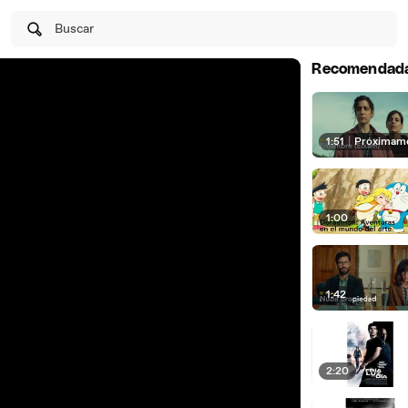
Buscar
Recomendad
1:51
|
Próximam
1:00
1:42
2:20