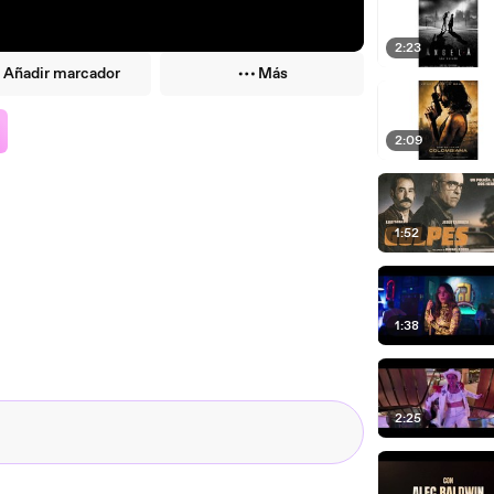
2:23
Añadir marcador
Más
2:09
1:52
1:38
2:25