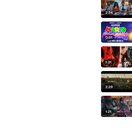
2:24
0:51
1:31
2:29
1:21