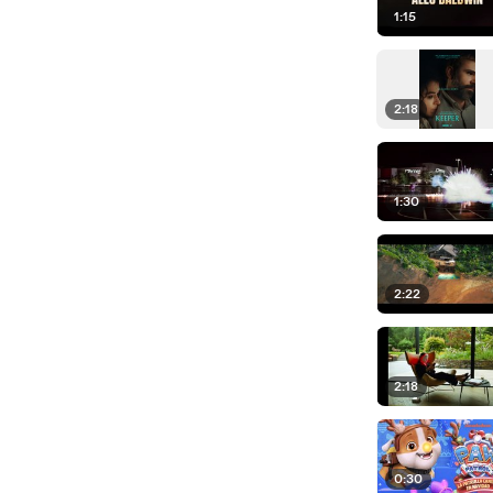
1:15
2:18
1:30
2:22
2:18
0:30