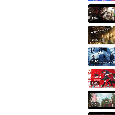
1:34
2:20
2:20
1:34
3:04