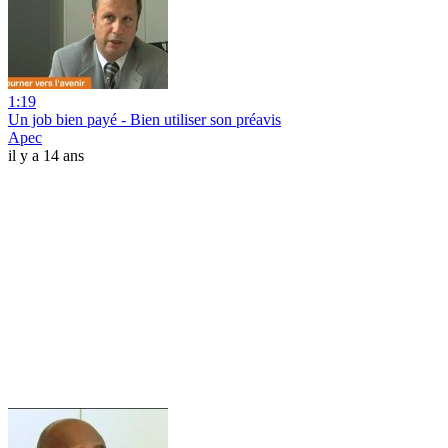
1:19
Un job bien payé - Bien utiliser son préavis
Apec
il y a 14 ans