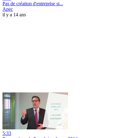
Pas de création d'entreprise si...
Apec
il y a 14 ans
5:33