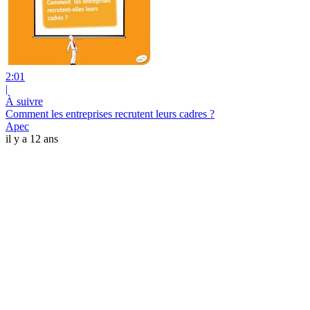
2:01
|
À suivre
Comment les entreprises recrutent leurs cadres ?
Apec
il y a 12 ans