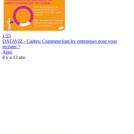
1:55
DATAVIZ - Cadres: Comment font les entreprises pour vous
recruter ?
Apec
il y a 13 ans