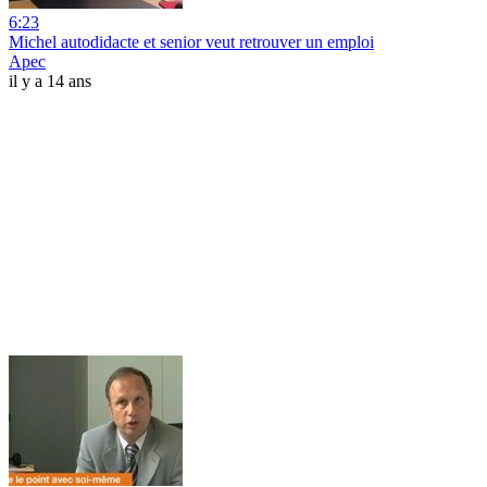
6:23
Michel autodidacte et senior veut retrouver un emploi
Apec
il y a 14 ans