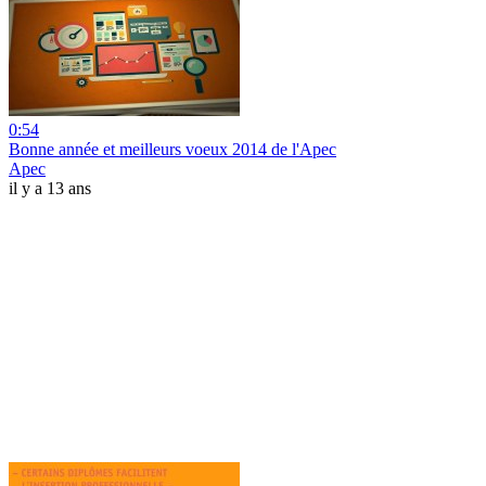
0:54
Bonne année et meilleurs voeux 2014 de l'Apec
Apec
il y a 13 ans