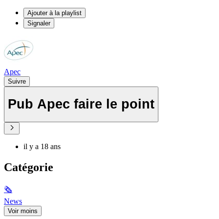
Ajouter à la playlist
Signaler
Apec
Suivre
Pub Apec faire le point
il y a 18 ans
Catégorie
🗞
News
Voir moins