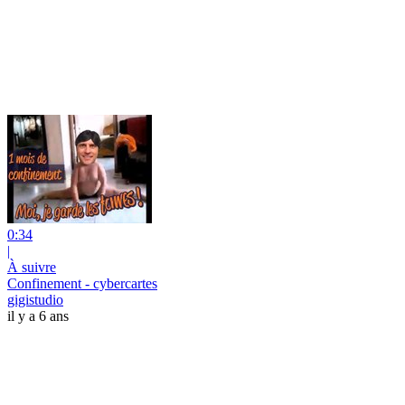
0:34
|
À suivre
Confinement - cybercartes
gigistudio
il y a 6 ans