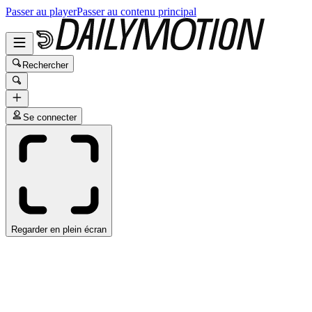
Passer au player
Passer au contenu principal
Rechercher
Se connecter
Regarder en plein écran