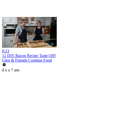
8:23
12 DIY Bacon Recipe Taste Off!
Glen & Friends Cooking Food
il y a 7 ans