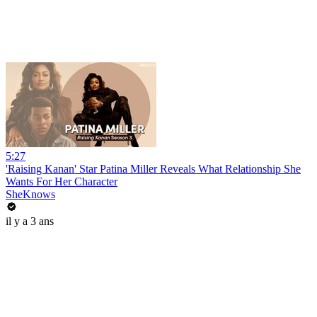
5:27
'Raising Kanan' Star Patina Miller Reveals What Relationship She
Wants For Her Character
SheKnows
il y a 3 ans