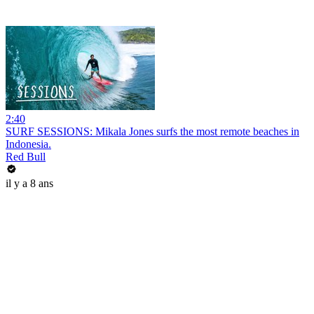
2:40
SURF SESSIONS: Mikala Jones surfs the most remote beaches in
Indonesia.
Red Bull
il y a 8 ans