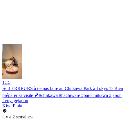
1:15
⚠️ 3 ERREURS à ne pas faire au Chiikawa Park à Tokyo ✨ Bien
préparer sa visite 💕#chiikawa #hachiware #parcchiikawa #japon
#voyagejapon
Kiwi Pinku
il y a 2 semaines