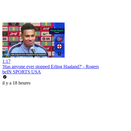
1:17
'Has anyone ever stopped Erling Haaland?' - Rogers
beIN SPORTS USA
il y a 18 heures