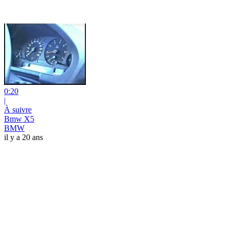
0:20
|
À suivre
Bmw X5
BMW
il y a 20 ans