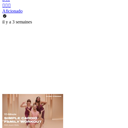
💇🏻‍♂️
Aficionado
il y a 3 semaines