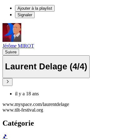
Ajouter à la playlist
Signaler
Jérôme MIROT
Suivre
Laurent Delage (4/4)
il y a 18 ans
www.myspace.com/laurentdelage
www.tilt-festival.org
Catégorie
🎵