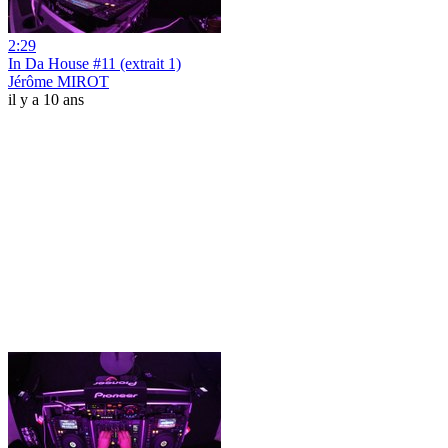
2:29
In Da House #11 (extrait 1)
Jérôme MIROT
il y a 10 ans