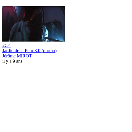
2:14
Jardin de la Peur 3.0 (promo)
Jérôme MIROT
il y a 9 ans