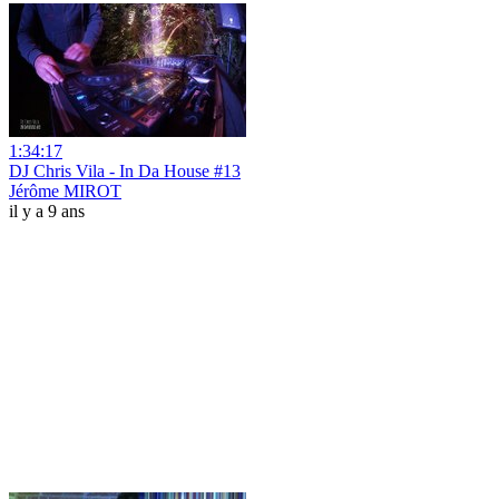
1:34:17
DJ Chris Vila - In Da House #13
Jérôme MIROT
il y a 9 ans