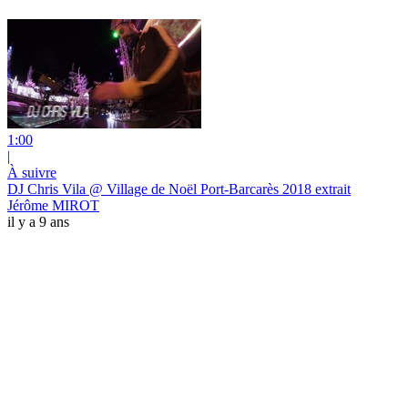
1:00
|
À suivre
DJ Chris Vila @ Village de Noël Port-Barcarès 2018 extrait
Jérôme MIROT
il y a 9 ans