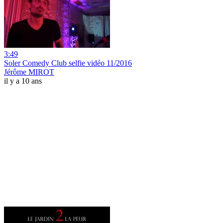
3:49
Soler Comedy Club selfie vidéo 11/2016
Jérôme MIROT
il y a 10 ans