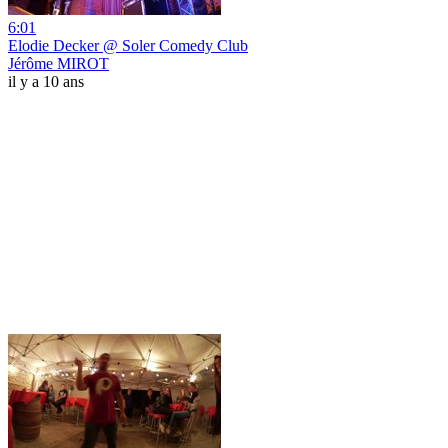
6:01
Elodie Decker @ Soler Comedy Club
Jérôme MIROT
il y a 10 ans