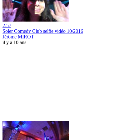
2:57
Soler Comedy Club selfie vidéo 10/2016
Jérôme MIROT
il y a 10 ans