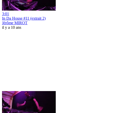
3:01
In Da House #11 (extrait 2)
Jérôme MIROT
il y a 10 ans