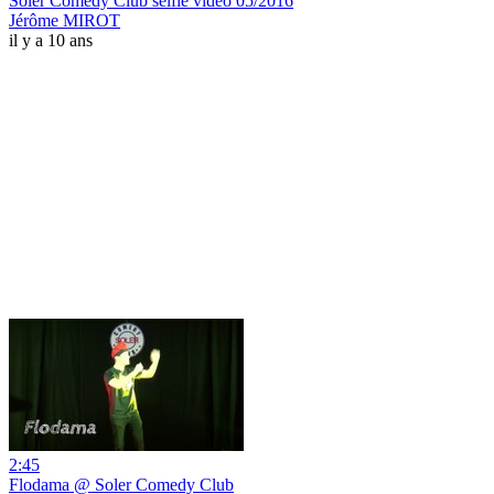
Soler Comedy Club selfie vidéo 05/2016
Jérôme MIROT
il y a 10 ans
2:45
Flodama @ Soler Comedy Club