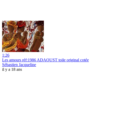
1:26
Les amours réf:1986 ADAOUST toile original cotée
Sébastien Jacqueline
il y a 18 ans