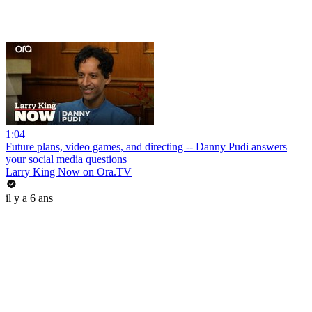
1:04
Future plans, video games, and directing -- Danny Pudi answers
your social media questions
Larry King Now on Ora.TV
il y a 6 ans