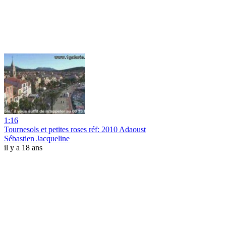
1:16
Tournesols et petites roses réf: 2010 Adaoust
Sébastien Jacqueline
il y a 18 ans