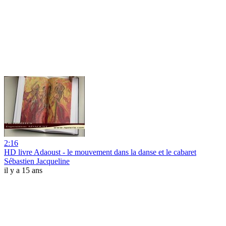
2:16
HD livre Adaoust - le mouvement dans la danse et le cabaret
Sébastien Jacqueline
il y a 15 ans