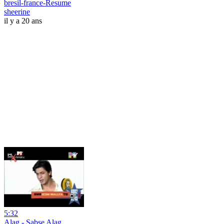
bresil-france-Resume
sheerine
il y a 20 ans
5:32
Alag - Sabse Alag