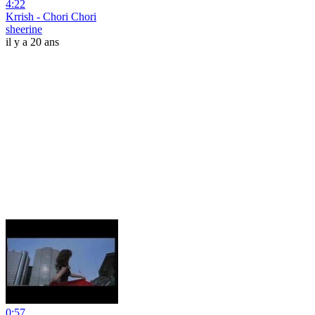
4:22
Krrish - Chori Chori
sheerine
il y a 20 ans
0:57