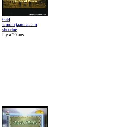
0:44
Umrao jaan-salaam
sheerine
il y a 20 ans