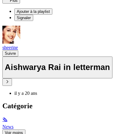
Plus
Ajouter à la playlist
Signaler
sheerine
Suivre
Aishwarya Rai in letterman
il y a 20 ans
Catégorie
🗞
News
Voir moins