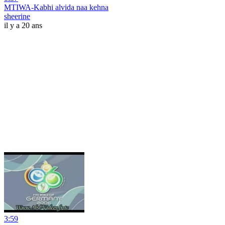
MTIWA-Kabhi alvida naa kehna
sheerine
il y a 20 ans
3:59