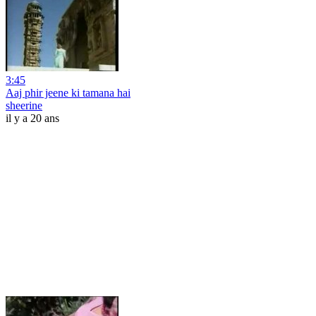
3:45
Aaj phir jeene ki tamana hai
sheerine
il y a 20 ans