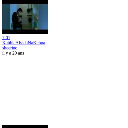
7:01
KabhieAlvidaNaKehna
sheerine
il y a 20 ans