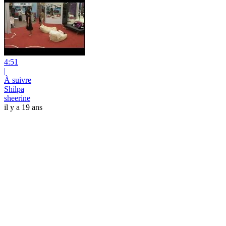
4:51
|
À suivre
Shilpa
sheerine
il y a 19 ans