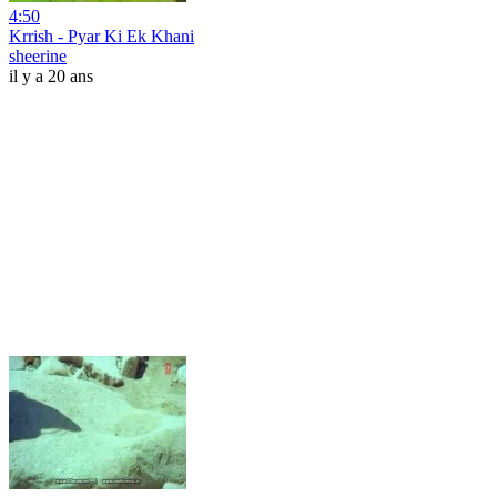
4:50
Krrish - Pyar Ki Ek Khani
sheerine
il y a 20 ans