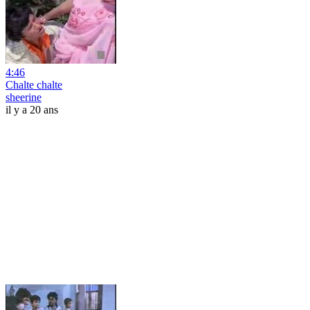
4:46
Chalte chalte
sheerine
il y a 20 ans