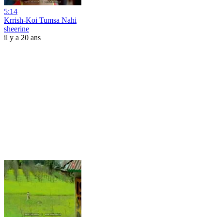
5:14
Krrish-Koi Tumsa Nahi
sheerine
il y a 20 ans