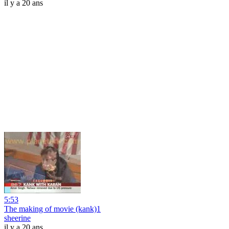
il y a 20 ans
5:53
The making of movie (kank)1
sheerine
il y a 20 ans