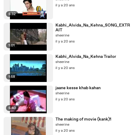
il y a 20 ans
5:32
Kabhi_Alvida_Na_Kehna_SONG_EXTR
AIT
sheerine
il y a 20 ans
1:01
Kabhi_Alvida_Na_Kehna Trailor
sheerine
il y a 20 ans
1:58
jaane kesse khab kahan
sheerine
il y a 20 ans
5:40
The making of movie (kank)1
sheerine
il y a 20 ans