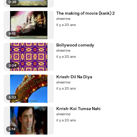
0:38
The making of movie (kank) 2
sheerine
il y a 20 ans
9:15
Bollywood comedy
sheerine
il y a 20 ans
3:04
Krissh-Dil Na Diya
sheerine
il y a 20 ans
5:33
Krrish-Koi Tumsa Nahi
sheerine
il y a 20 ans
5:14