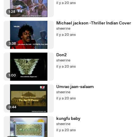
il y a 20 ans
1:28
Michael jackson -Thriller Indian Cover
sheerine
il y a 20 ans
3:38
Don2
sheerine
il y a 20 ans
1:00
Umrao jaan-salaam
sheerine
il y a 20 ans
0:44
kungfu baby
sheerine
il y a 20 ans