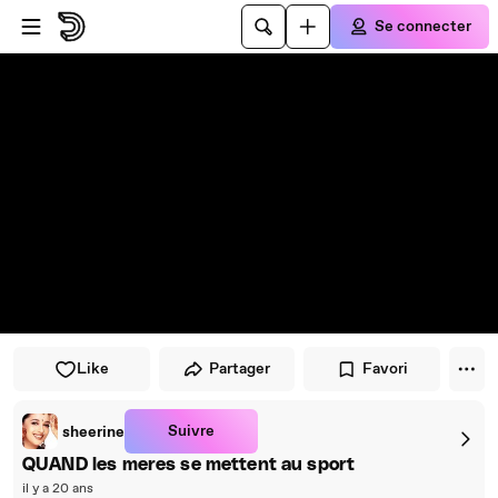
Passer au player
Passer au contenu principal
Se connecter
Like
Partager
Favori
Suivre
sheerine
QUAND les meres se mettent au sport
il y a 20 ans