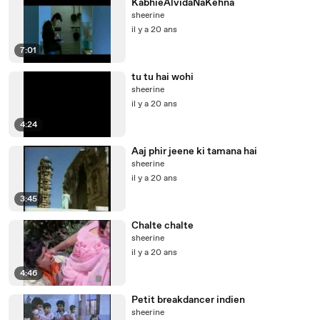
KabhieAlvidaNaKehna
sheerine
il y a 20 ans
7:01
tu tu hai wohi
sheerine
il y a 20 ans
4:24
Aaj phir jeene ki tamana hai
sheerine
il y a 20 ans
3:45
Chalte chalte
sheerine
il y a 20 ans
4:46
Petit breakdancer indien
sheerine