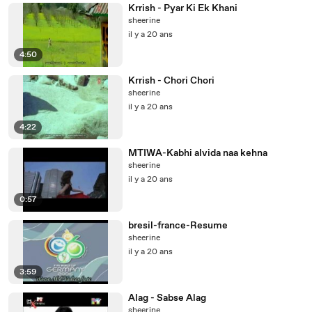
Krrish - Pyar Ki Ek Khani
sheerine
il y a 20 ans
4:50
Krrish - Chori Chori
sheerine
il y a 20 ans
4:22
MTIWA-Kabhi alvida naa kehna
sheerine
il y a 20 ans
0:57
bresil-france-Resume
sheerine
il y a 20 ans
3:59
Alag - Sabse Alag
sheerine