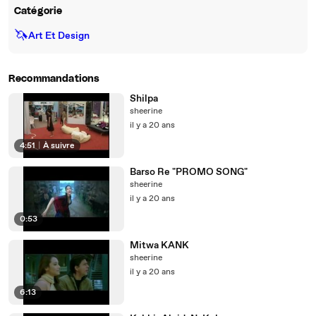
Catégorie
🦄
Art Et Design
Recommandations
Shilpa
sheerine
il y a 20 ans
4:51
|
À suivre
Barso Re "PROMO SONG"
sheerine
il y a 20 ans
0:53
Mitwa KANK
sheerine
il y a 20 ans
6:13