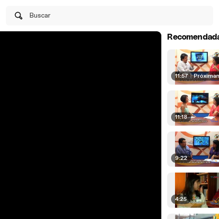
Buscar
Recomendad
11:57
|
Próxima
11:18
9:22
4:25