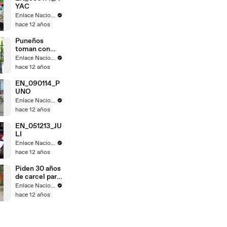
YAC
Enlace Nacional
hace 12 años
Puneños
toman con
calma fallo de
Enlace Nacional
La Haya
hace 12 años
EN_090114_P
UNO
Enlace Nacional
hace 12 años
EN_051213_JU
LI
Enlace Nacional
hace 12 años
Piden 30 años
de carcel para
Gregorio
Enlace Nacional
Santos
hace 12 años