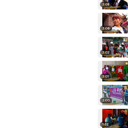
2:08
2:06
2:02
2:01
2:00
1:52