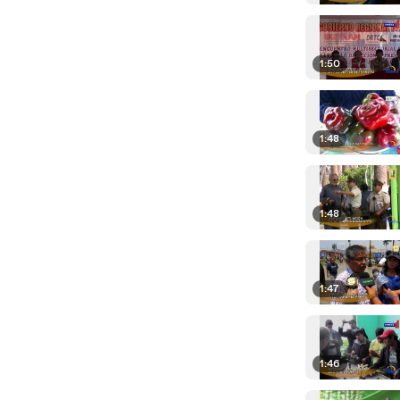
1:50
1:48
1:48
1:47
1:46