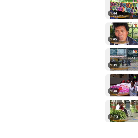
1:44
1:45
1:39
1:38
2:20