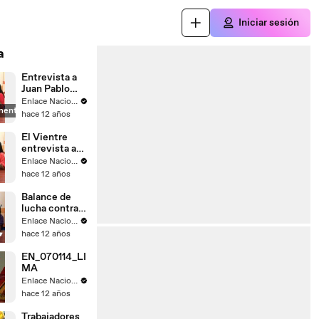
Iniciar sesión
a
Entrevista a
Juan Pablo
Saaverda
Enlace Nacional
mente
FEDEPAZ
hace 12 años
El Vientre
entrevista a
Mayella
Enlace Nacional
Lloclla
hace 12 años
Balance de
lucha contra
el
Enlace Nacional
narcotrafico
hace 12 años
EN_070114_LI
MA
Enlace Nacional
hace 12 años
Trabajadores