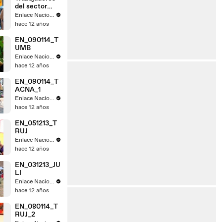
del sector
judicial de
Enlace Nacional
Tacna acatan
hace 12 años
paro
EN_090114_T
UMB
Enlace Nacional
hace 12 años
EN_090114_T
ACNA_1
Enlace Nacional
hace 12 años
EN_051213_T
RUJ
Enlace Nacional
hace 12 años
EN_031213_JU
LI
Enlace Nacional
hace 12 años
EN_080114_T
RUJ_2