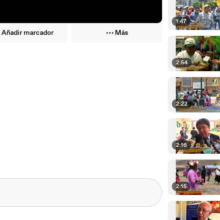
1:47
Añadir marcador
Más
2:54
2:22
2:16
2:15