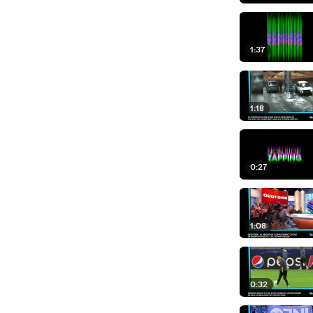
1:37
1:18
0:27
1:08
0:32