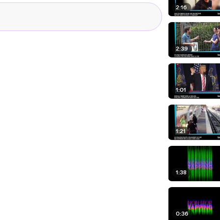
2:16
2:39
1:01
1:21
1:38
0:36