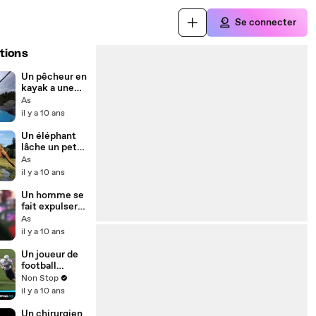
Se connecter
tions
Un pêcheur en
kayak a une
mauvaise
As
surprise...
il y a 10 ans
Un éléphant
lâche un pet
sur son
As
congénère
il y a 10 ans
pour se
venger
Un homme se
fait expulser
d'un avion
As
parce qu'il
il y a 10 ans
parlait en
arabe !
Un joueur de
football
américain
Non Stop
remonte tout
il y a 10 ans
le terrain pour
marquer le
Un chirurgien