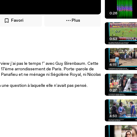
0:26
Favori
Plus
0:53
rview j'ai pas le temps !" avec Guy Birenbaum. Cette
4:11
s le 17ème arrondissement de Paris. Porte-parole de
e Panafieu et ne ménage ni Ségolène Royal, ni Nicolas
 une question à laquelle elle n'avait pas pensé.
0:27
4:50