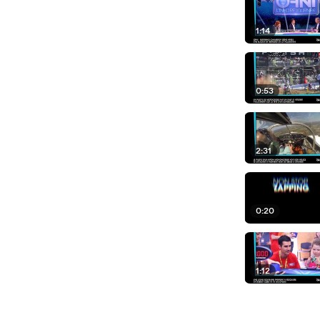
1:14
0:53
2:31
0:20
1:12