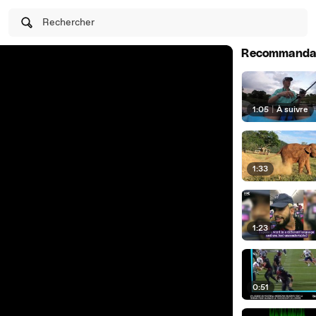
Rechercher
Recommanda
1:05
|
À suivre
1:33
1:23
0:51