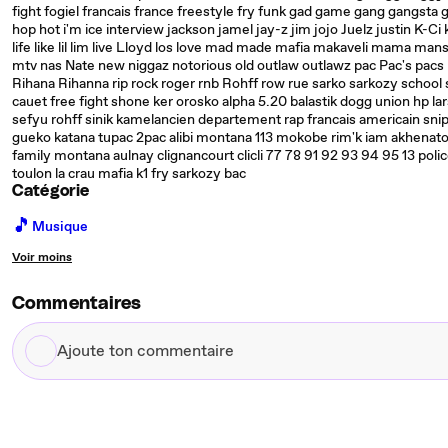
fight fogiel francais france freestyle fry funk gad game gang gangst
hop hot i'm ice interview jackson jamel jay-z jim jojo Juelz justin K-C
life like lil lim live Lloyd los love mad made mafia makaveli mama 
mtv nas Nate new niggaz notorious old outlaw outlawz pac Pac's pacs p
Rihana Rihanna rip rock roger rnb Rohff row rue sarko sarkozy school
cauet free fight shone ker orosko alpha 5.20 balastik dogg union hp l
sefyu rohff sinik kamelancien departement rap francais americain sni
gueko katana tupac 2pac alibi montana 113 mokobe rim'k iam akhenat
family montana aulnay clignancourt clicli 77 78 91 92 93 94 95 13 pol
toulon la crau mafia k1 fry sarkozy bac
Catégorie
🎵
Musique
Voir moins
Commentaires
Ajoute
ton
commentaire