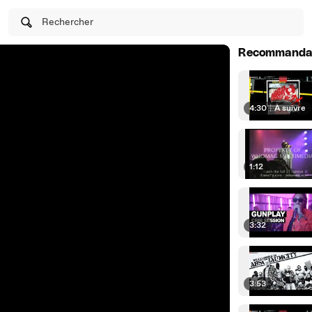
Rechercher
Recommanda
4:30
|
À suivre
1:12
3:32
3:53