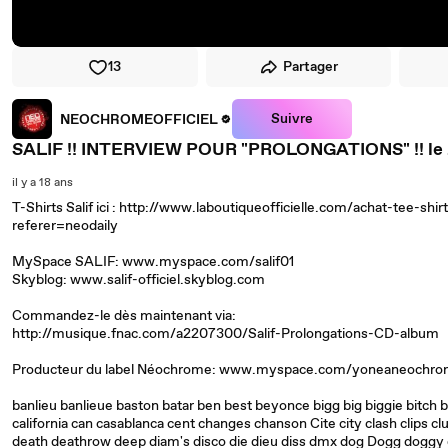
13
Partager
Suivre
NEOCHROMEOFFICIEL
SALIF !! INTERVIEW POUR "PROLONGATIONS" !! le
il y a 18 ans
T-Shirts Salif ici : http://www.laboutiqueofficielle.com/achat-tee-s
referer=neodaily
MySpace SALIF: www.myspace.com/salif01
Skyblog: www.salif-officiel.skyblog.com
Commandez-le dès maintenant via:
http://musique.fnac.com/a2207300/Salif-Prolongations-CD-album
Producteur du label Néochrome: www.myspace.com/yoneaneochr
banlieu banlieue baston batar ben best beyonce bigg big biggie bitc
california can casablanca cent changes chanson Cite city clash clips c
death deathrow deep diam's disco die dieu diss dmx dog Dogg doggy 