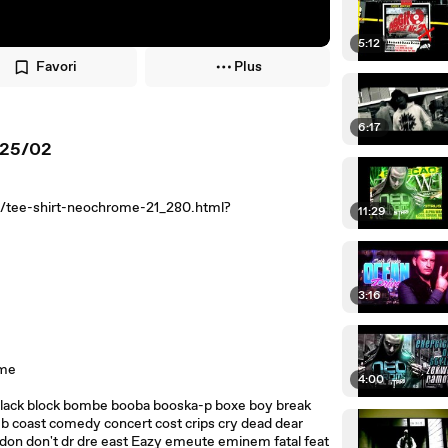
5:12
Favori
Plus
6:17
 25/02
hirt/tee-shirt-neochrome-21_280.html?
11:29
3:16
ome
4:00
h black block bombe booba booska-p boxe boy break
lub coast comedy concert cost crips cry dead dear
don don't dr dre east Eazy emeute eminem fatal feat