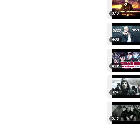
3:16
4:28
4:36
4:36
3:15