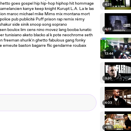
a ghetto goes gospel hip hip-hop hiphop hit hommage
4:25
i kamelancien kanye keep knight Kurupt L.A. La le las
mansion maroc michael mike Mims mix montana mort
olice pub publicité Puff prison rap remix rémy
 shakur side sinik snoop song soprano
4:19
arsen boulox lim cens nino movez lang booba lunatic
per tunisiano aketo blacko al k pote neochrome seth
on freeman shurik'n ghetto fabulous gang fonky
ice emeute baston bagarre flic gendarme roubaix
13:44
3:35
4:03
4:15