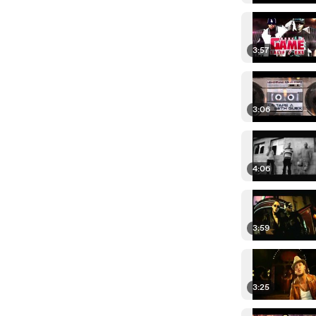
3:57
3:06
4:06
3:59
3:25