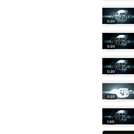
0:20
0:20
0:20
0:20
1:00