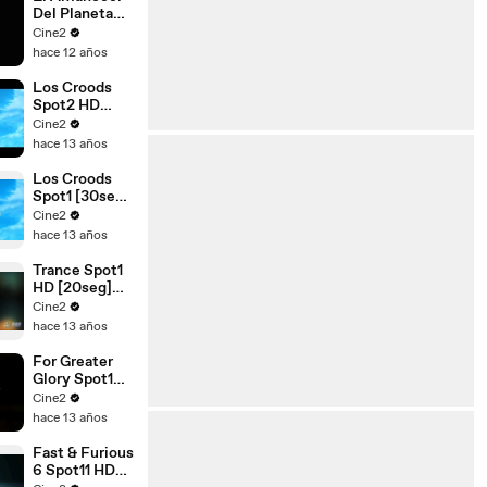
Del Planeta
De Los Simios
Cine2
Spot1 HD
hace 12 años
[30seg]
Español
Los Croods
Spot2 HD
[20seg]
Cine2
Español
hace 13 años
Los Croods
Spot1 [30seg]
Español
Cine2
hace 13 años
Trance Spot1
HD [20seg]
Español
Cine2
hace 13 años
For Greater
Glory Spot1
HD [10seg]
Cine2
Español
hace 13 años
Fast & Furious
6 Spot11 HD