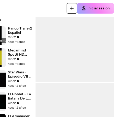
Iniciar sesión
a
Rango Trailer2
Español
Cine2
mente
hace 11 años
Megamind
Spot6 HD
[10seg]
Cine2
Español
hace 11 años
Star Wars -
Episodio VII -
El Despertar
Cine2
De La Fuerza
hace 12 años
Teaser
Español [HD
El Hobbit - La
1080p]
Batalla De Los
Cinco
Cine2
Ejércitos
hace 12 años
Trailer
Español
El Amanecer