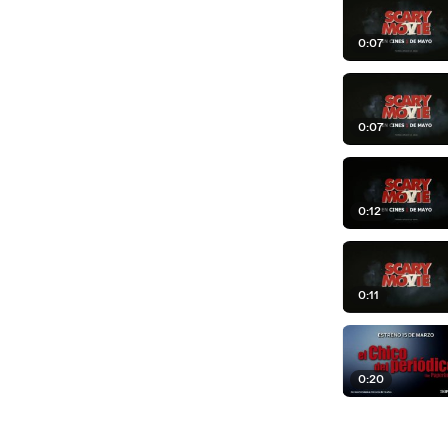
0:07
0:07
0:12
0:11
0:20