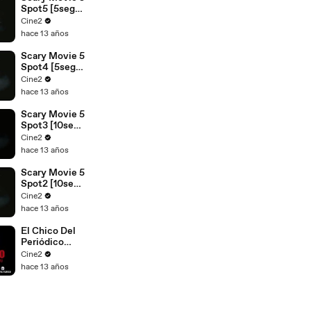
Spot5 [5seg]
Español
Cine2
hace 13 años
Scary Movie 5
Spot4 [5seg]
Español
Cine2
hace 13 años
Scary Movie 5
Spot3 [10seg]
Español
Cine2
hace 13 años
Scary Movie 5
Spot2 [10seg]
Español
Cine2
hace 13 años
El Chico Del
Periódico
Spot1 [20seg]
Cine2
Español
hace 13 años