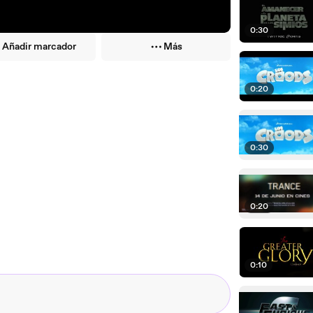
0:30
Añadir marcador
Más
0:20
0:30
0:20
0:10