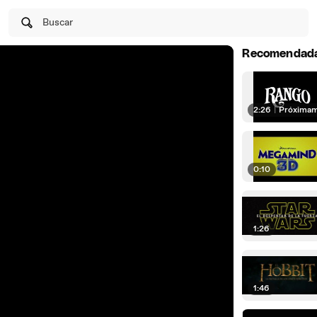
Buscar
Recomendad
2:26
|
Próxima
0:10
1:26
1:46