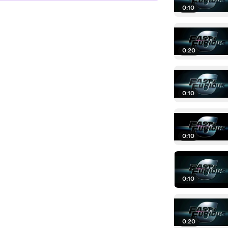
0:10
0:20
0:10
0:10
0:10
0:20