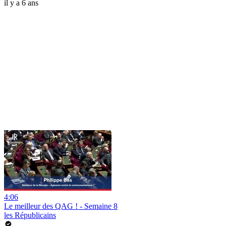
il y a 6 ans
4:06
Le meilleur des QAG ! - Semaine 8
les Républicains