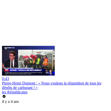
0:43
Pierre-Henri Dumont : « Nous voulons la réquisition de tous les
dépôts de carburant ! »
les Républicains
il y a 4 ans