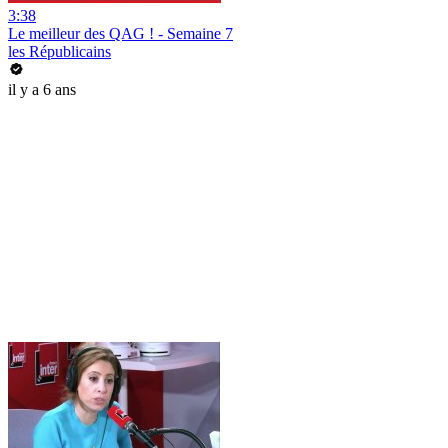
3:38
Le meilleur des QAG ! - Semaine 7
les Républicains
il y a 6 ans