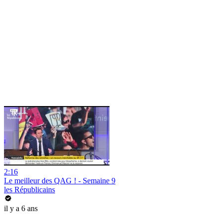
2:16
Le meilleur des QAG ! - Semaine 9
les Républicains
il y a 6 ans