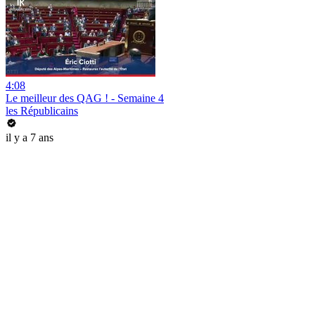
4:08
Le meilleur des QAG ! - Semaine 4
les Républicains
il y a 7 ans