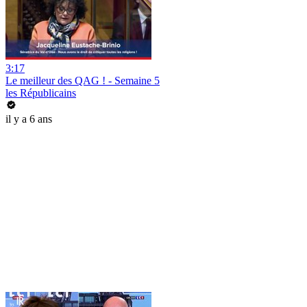
3:17
Le meilleur des QAG ! - Semaine 5
les Républicains
il y a 6 ans