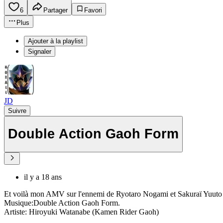
6
Partager
Favori
Plus
Ajouter à la playlist
Signaler
JD
Suivre
Double Action Gaoh Form
il y a 18 ans
Et voilà mon AMV sur l'ennemi de Ryotaro Nogami et Sakuraï Yuut
Musique:Double Action Gaoh Form.
Artiste: Hiroyuki Watanabe (Kamen Rider Gaoh)