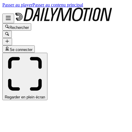
Passer au player
Passer au contenu principal
Rechercher
Se connecter
Regarder en plein écran