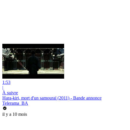
1:53
|
À suivre
Hara-kiri, mort d'un samouraï (2011) - Bande annonce
Telerama_BA
il y a 10 mois