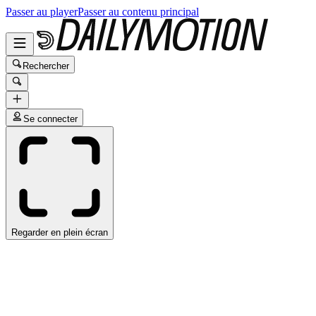
Passer au player
Passer au contenu principal
Rechercher
Se connecter
Regarder en plein écran