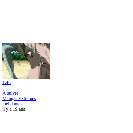
1:46
|
À suivre
Mangas Extremes
joel dantas
il y a 19 ans