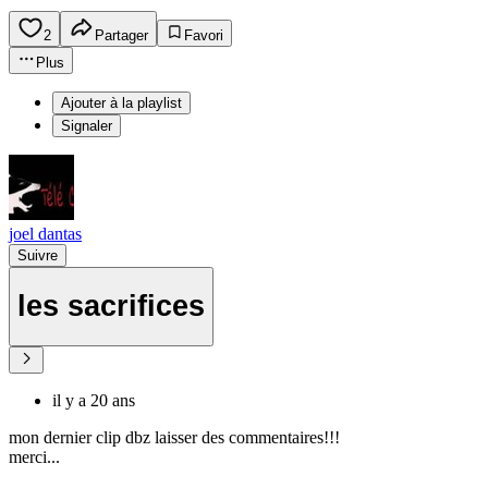
2
Partager
Favori
Plus
Ajouter à la playlist
Signaler
joel dantas
Suivre
les sacrifices
il y a 20 ans
mon dernier clip dbz laisser des commentaires!!!
merci...