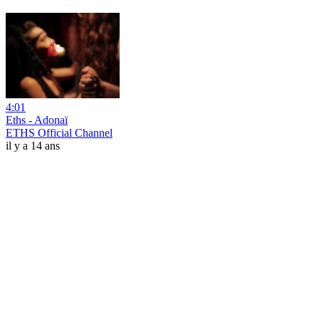
4:01
Eths - Adonaï
ETHS Official Channel
il y a 14 ans