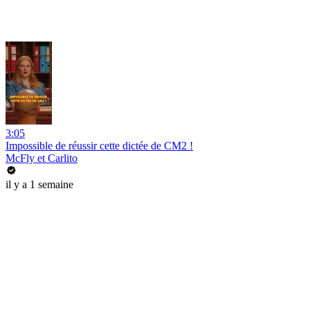
3:05
Impossible de réussir cette dictée de CM2 !
McFly et Carlito
il y a 1 semaine