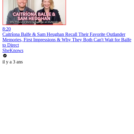
8:20
Caitríona Balfe & Sam Heughan Recall Their Favorite Outlander
Memories, First Impressions & Why They Both Can't Wait for Balfe
to Direct
SheKnows
il y a 3 ans