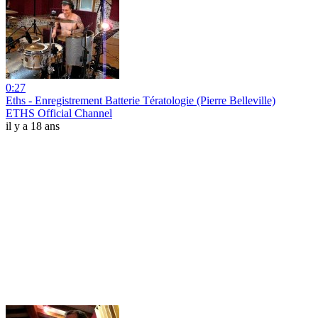
0:27
Eths - Enregistrement Batterie Tératologie (Pierre Belleville)
ETHS Official Channel
il y a 18 ans