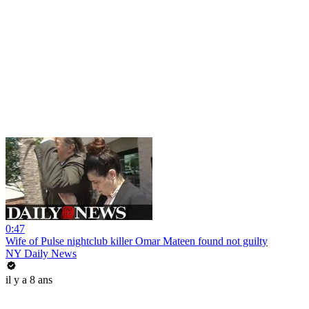
0:47
Wife of Pulse nightclub killer Omar Mateen found not guilty
NY Daily News
il y a 8 ans