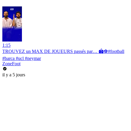
1:15
TROUVEZ un MAX DE JOUEURS passés par… 🏟️⚽️#football
#barca #ucl #neymar
ZoneFoot
il y a 5 jours