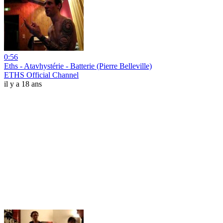
0:56
Eths - Atavhystérie - Batterie (Pierre Belleville)
ETHS Official Channel
il y a 18 ans