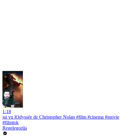
1:18
jai vu lOdyssée de Christopher Nolan #film #cinema #movie
#filmtok
Regelegorila