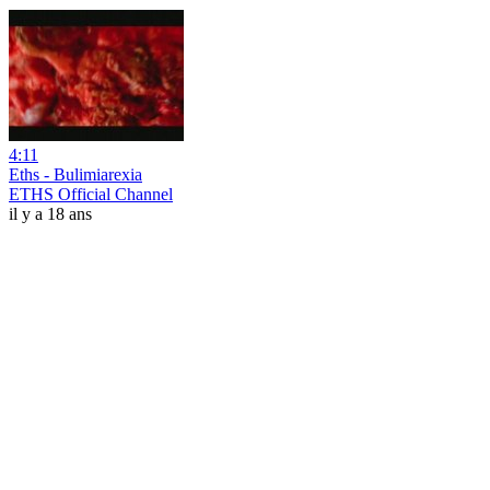
4:11
Eths - Bulimiarexia
ETHS Official Channel
il y a 18 ans