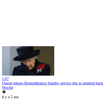
1:07
Queen misses Remembrance Sunday service due to strained back
Wochit
il y a 5 ans