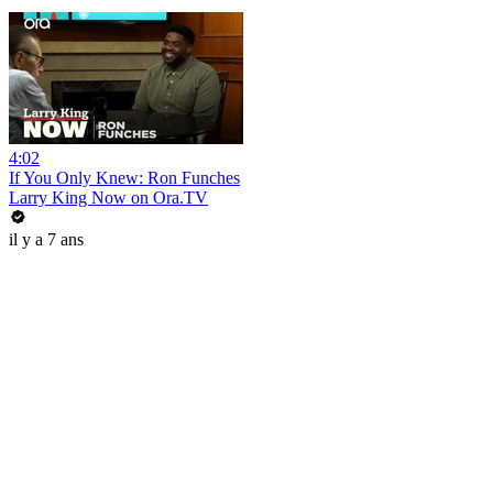
4:02
If You Only Knew: Ron Funches
Larry King Now on Ora.TV
il y a 7 ans