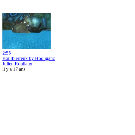
2:55
Bourbierreux by Hooliganz
Julien Roullaux
il y a 17 ans