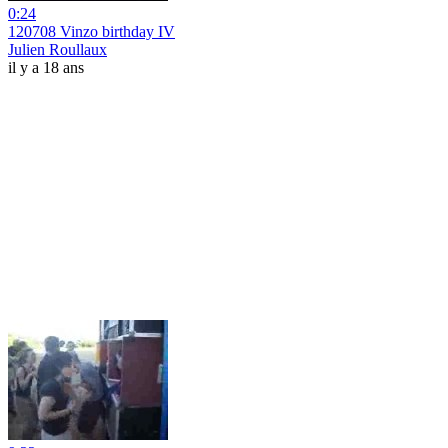
0:24
120708 Vinzo birthday IV
Julien Roullaux
il y a 18 ans