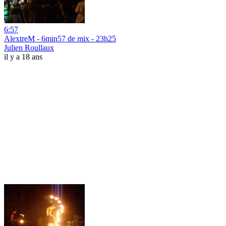
6:57
AlextreM - 6min57 de mix - 23h25
Julien Roullaux
il y a 18 ans