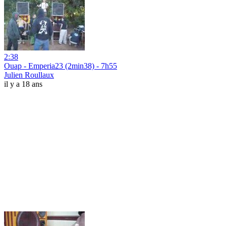
2:38
Ouap - Emperia23 (2min38) - 7h55
Julien Roullaux
il y a 18 ans