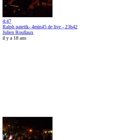
4:47
Ralph patetik- 4min45 de live - 23h42
Julien Roullaux
il y a 18 ans