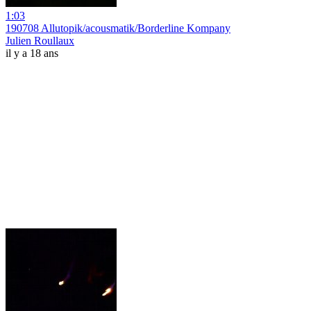
1:03
190708 Allutopik/acousmatik/Borderline Kompany
Julien Roullaux
il y a 18 ans