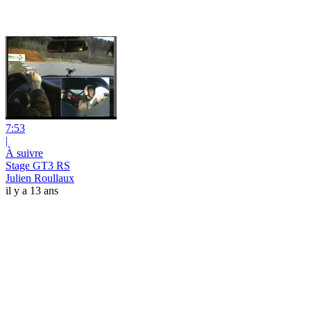
7:53
|
À suivre
Stage GT3 RS
Julien Roullaux
il y a 13 ans