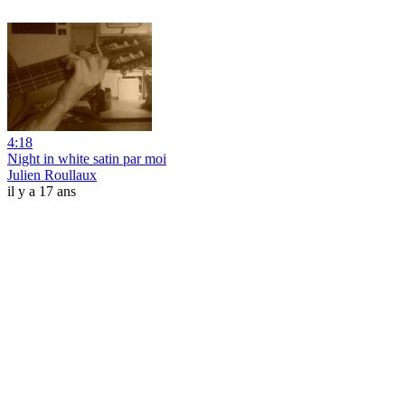
4:18
Night in white satin par moi
Julien Roullaux
il y a 17 ans