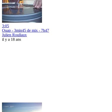
3:05
Ouap - 3min45 de mix - 7h47
Julien Roullaux
il y a 18 ans