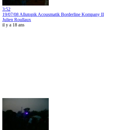
3:52
19/07/08 Allutopik Acousmatik Borderline Kompany II
Julien Roullaux
il y a 18 ans