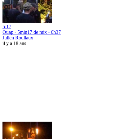
5:17
Ouap - 5min17 de mix - 6h37
Julien Roullaux
il y a 18 ans