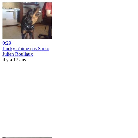
0:29
Lucky n'aime pas Sarko
Julien Roullaux
il y a 17 ans