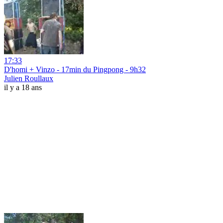
17:33
D'homi + Vinzo - 17min du Pingpong - 9h32
Julien Roullaux
il y a 18 ans