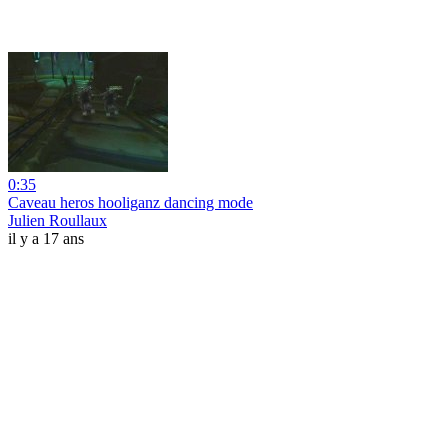
0:35
Caveau heros hooliganz dancing mode
Julien Roullaux
il y a 17 ans