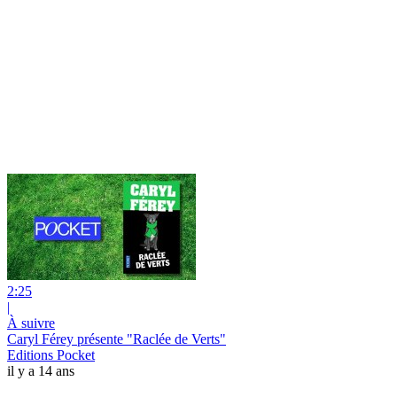
2:25
|
À suivre
Caryl Férey présente "Raclée de Verts"
Editions Pocket
il y a 14 ans