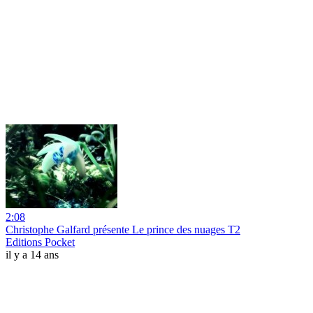
2:08
Christophe Galfard présente Le prince des nuages T2
Editions Pocket
il y a 14 ans