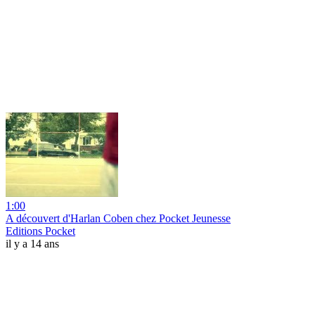
1:00
A découvert d'Harlan Coben chez Pocket Jeunesse
Editions Pocket
il y a 14 ans