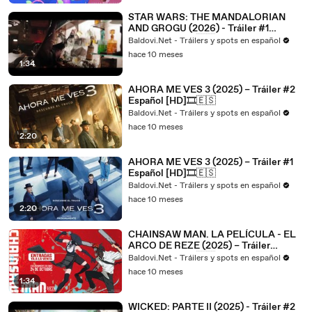
STAR WARS: THE MANDALORIAN
AND GROGU (2026) - Tráiler #1
Español [HD]🎞️🇪🇸
Baldovi.Net - Tráilers y spots en español
hace 10 meses
1:34
AHORA ME VES 3 (2025) – Tráiler #2
Español [HD]🎞️🇪🇸
Baldovi.Net - Tráilers y spots en español
hace 10 meses
2:20
AHORA ME VES 3 (2025) – Tráiler #1
Español [HD]🎞️🇪🇸
Baldovi.Net - Tráilers y spots en español
hace 10 meses
2:20
CHAINSAW MAN. LA PELÍCULA - EL
ARCO DE REZE (2025) – Tráiler
Español [HD]🎞️🇪🇸
Baldovi.Net - Tráilers y spots en español
hace 10 meses
1:34
WICKED: PARTE II (2025) - Tráiler #2