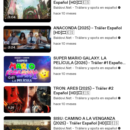
Español [HD]🎞️🇪🇸
Baldovi.Net - Tráilers y spots en español
hace 10 meses
3:04
ANACONDA (2025) – Tráiler Español
[HD]🎞️🇪🇸
Baldovi.Net - Tráilers y spots en español
hace 10 meses
2:24
SUPER MARIO GALAXY. LA
PELÍCULA (2026) - Tráiler #1 Español
[HD]🎞️🇪🇸
Baldovi.Net - Tráilers y spots en español
hace 10 meses
0:51
TRON: ARES (2025) – Tráiler #2
Español [HD]🎞️🇪🇸
Baldovi.Net - Tráilers y spots en español
hace 10 meses
1:31
SISU: CAMINO A LA VENGANZA
(2025) - Tráiler Español [HD]🎞️🇪🇸
Baldovi.Net - Tráilers y spots en español