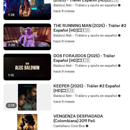
(2025) - Tráiler Español [HD]🎞️🇪🇸
Baldovi.Net - Tráilers y spots en español
hace 9 meses
1:38
THE RUNNING MAN (2025) - Tráiler #2
Español [HD]🎞️🇪🇸
Baldovi.Net - Tráilers y spots en español
hace 9 meses
2:25
DOS FORAJIDOS (2025) - Tráiler
Español [HD]🎞️🇪🇸
Baldovi.Net - Tráilers y spots en español
hace 9 meses
1:15
KEEPER (2025) - Tráiler #2 Español
[HD]🎞️🇪🇸
Baldovi.Net - Tráilers y spots en español
hace 9 meses
2:18
VENGENZA DESPIADADA
(Colombiana) 2011 Peli
Castellano Cine Box