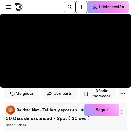
Saltar al reproductor
Saltar al contenido principal
Iniciar sesión
Añadir
Me gusta
Compartir
marcador
Seguir
Baldovi.Net - Tráilers y spots en español
30 Días de oscuridad - Spot ( 30 sec )
hace 18 años