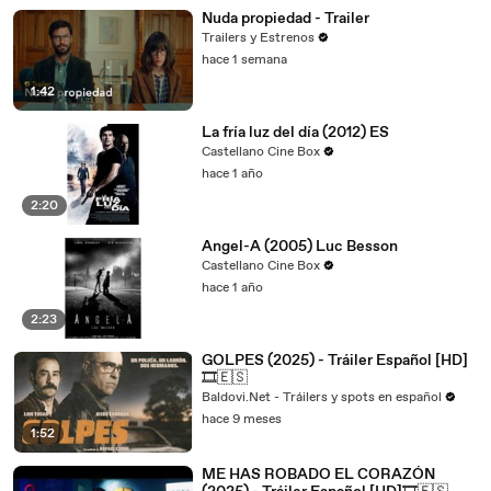
Nuda propiedad - Trailer
Trailers y Estrenos
hace 1 semana
1:42
La fría luz del día (2012) ES
Castellano Cine Box
hace 1 año
2:20
Angel-A (2005) Luc Besson
Castellano Cine Box
hace 1 año
2:23
GOLPES (2025) - Tráiler Español [HD]
🎞️🇪🇸
Baldovi.Net - Tráilers y spots en español
hace 9 meses
1:52
ME HAS ROBADO EL CORAZÓN