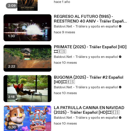
hace 1 año
2:09
REGRESO AL FUTURO (1985) -
REESTRENO 40 ANIV - Tráiler Español
[HD]🎞️🇪🇸
Baldovi.Net - Tráilers y spots en español
hace 9 meses
1:30
PRIMATE (2025) - Tráiler Español [HD]
🎞️🇪🇸
Baldovi.Net - Tráilers y spots en español
hace 10 meses
2:22
BUGONIA (2025) - Tráiler #2 Español
[HD]🎞️🇪🇸
Baldovi.Net - Tráilers y spots en español
hace 10 meses
2:18
LA PATRULLA CANINA EN NAVIDAD
(2025) - Tráiler Español [HD]🎞️🇪🇸
Baldovi.Net - Tráilers y spots en español
hace 10 meses
0:30