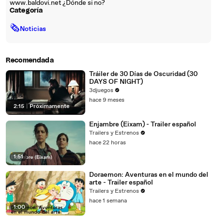
www.baldovi.net ¿Dónde si no?
Categoría
🗞
Noticias
Recomendada
Tráiler de 30 Días de Oscuridad (30
DAYS OF NIGHT)
3djuegos
hace 9 meses
2:15
|
Próximamente
Enjambre (Eixam) - Trailer español
Trailers y Estrenos
hace 22 horas
1:51
Doraemon: Aventuras en el mundo del
arte - Trailer español
Trailers y Estrenos
hace 1 semana
1:00