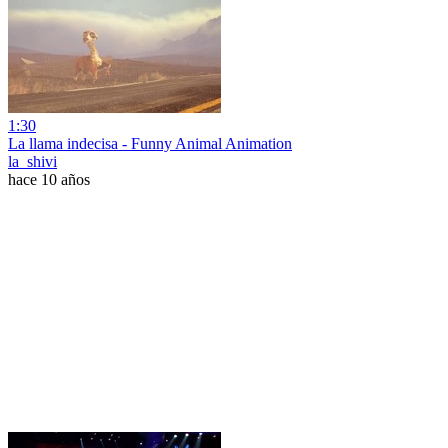
1:30
La llama indecisa - Funny Animal Animation
la_shivi
hace 10 años