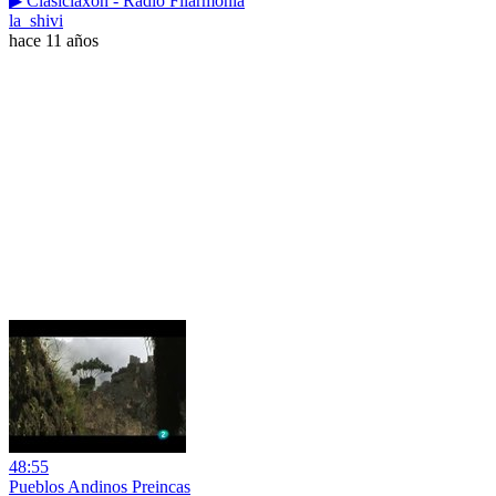
▶ Clasiclaxon - Radio Filarmonía
la_shivi
hace 11 años
48:55
Pueblos Andinos Preincas