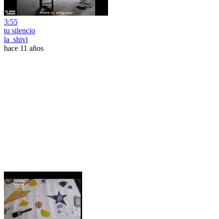
3:55
tu silencio
la_shivi
hace 11 años