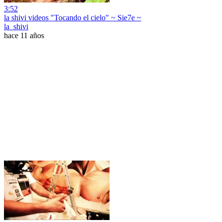
3:52
la shivi videos "Tocando el cielo" ~ Sie7e ~
la_shivi
hace 11 años