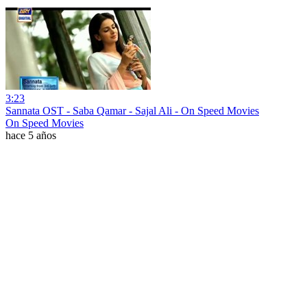
3:23
Sannata OST - Saba Qamar - Sajal Ali - On Speed Movies
On Speed Movies
hace 5 años