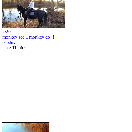
2:20
monkey see... monkey do !!
la_shivi
hace 11 años