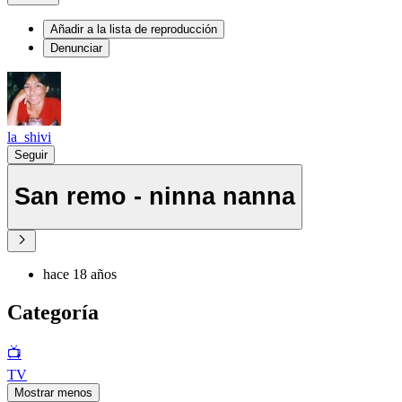
Añadir a la lista de reproducción
Denunciar
la_shivi
Seguir
San remo - ninna nanna
hace 18 años
Categoría
📺
TV
Mostrar menos