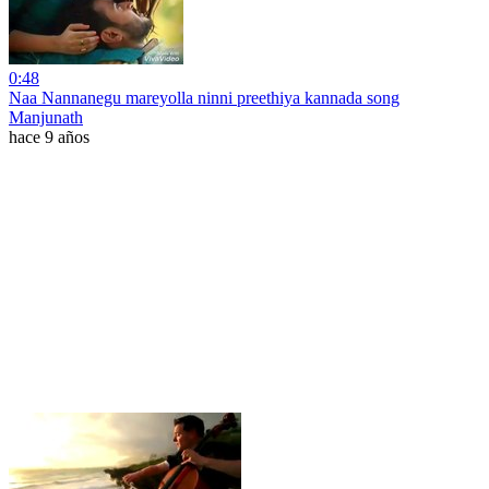
0:48
Naa Nannanegu mareyolla ninni preethiya kannada song
Manjunath
hace 9 años