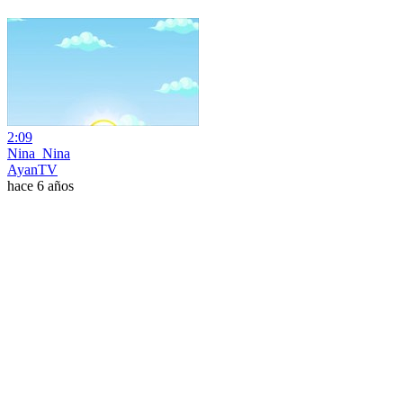
2:09
Nina_Nina
AyanTV
hace 6 años