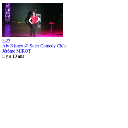
3:23
Aly Kisney @ Soler Comedy Club
Jérôme MIROT
il y a 10 ans