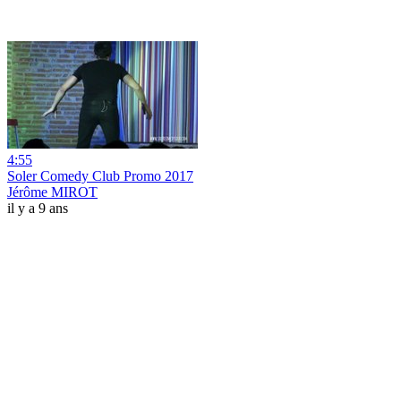
4:55
Soler Comedy Club Promo 2017
Jérôme MIROT
il y a 9 ans