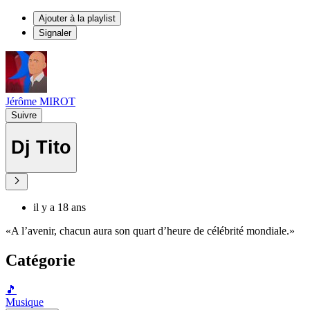
Ajouter à la playlist
Signaler
Jérôme MIROT
Suivre
Dj Tito
il y a 18 ans
«A l’avenir, chacun aura son quart d’heure de célébrité mondiale.»
Catégorie
🎵
Musique