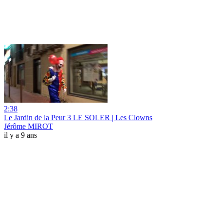
2:38
Le Jardin de la Peur 3 LE SOLER | Les Clowns
Jérôme MIROT
il y a 9 ans