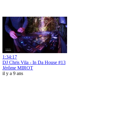
1:34:17
DJ Chris Vila - In Da House #13
Jérôme MIROT
il y a 9 ans