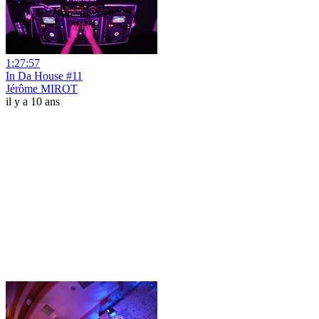
1:27:57
In Da House #11
Jérôme MIROT
il y a 10 ans