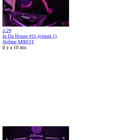
2:29
In Da House #11 (extrait 1)
Jérôme MIROT
il y a 10 ans