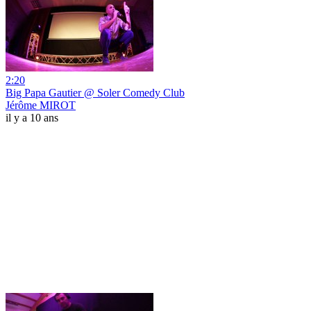
2:20
Big Papa Gautier @ Soler Comedy Club
Jérôme MIROT
il y a 10 ans