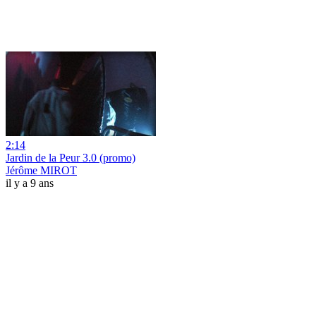
2:14
Jardin de la Peur 3.0 (promo)
Jérôme MIROT
il y a 9 ans