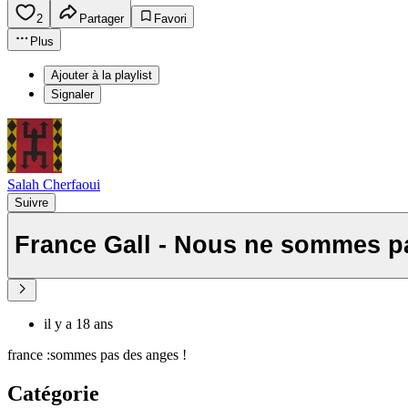
2
Partager
Favori
Plus
Ajouter à la playlist
Signaler
Salah Cherfaoui
Suivre
France Gall - Nous ne sommes p
il y a 18 ans
france :sommes pas des anges !
Catégorie