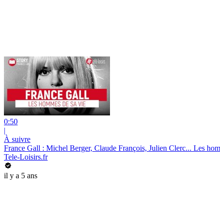
0:50
|
À suivre
France Gall : Michel Berger, Claude François, Julien Clerc... Les ho
Tele-Loisirs.fr
il y a 5 ans