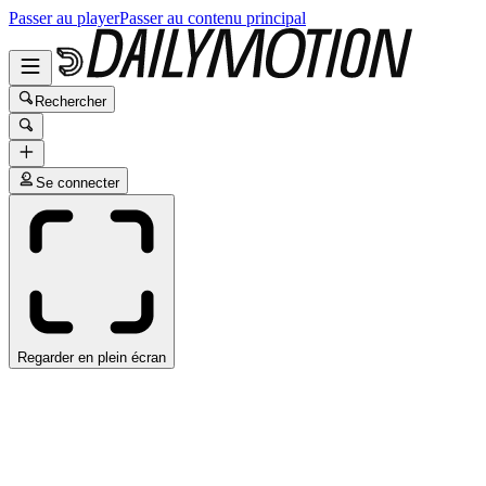
Passer au player
Passer au contenu principal
Rechercher
Se connecter
Regarder en plein écran