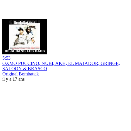
5:53
OXMO PUCCINO, NUBI, AKH, EL MATADOR, GRINGE,
SALOON & BRASCO
Original Bombattak
il y a 17 ans