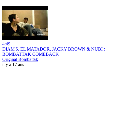
4:49
DIAM'S, EL MATADOR, JACKY BROWN & NUBI :
BOMBATTAK COMEBACK
Original Bombattak
il y a 17 ans