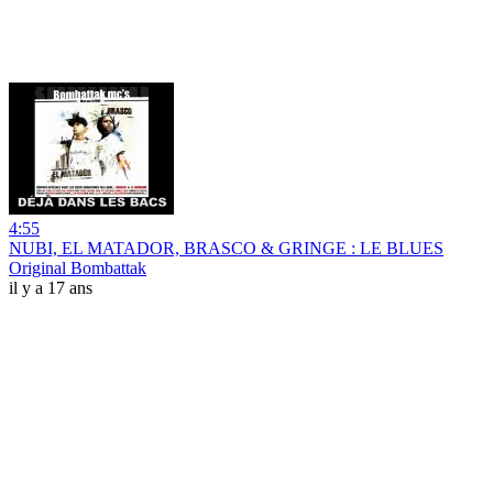
4:55
NUBI, EL MATADOR, BRASCO & GRINGE : LE BLUES
Original Bombattak
il y a 17 ans