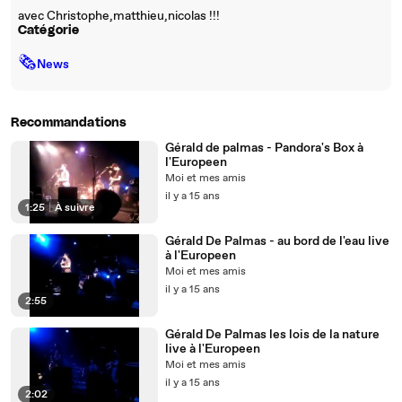
avec Christophe,matthieu,nicolas !!!
Catégorie
🗞
News
Recommandations
Gérald de palmas - Pandora's Box à
l'Europeen
Moi et mes amis
il y a 15 ans
1:25
|
À suivre
Gérald De Palmas - au bord de l'eau live
à l'Europeen
Moi et mes amis
il y a 15 ans
2:55
Gérald De Palmas les lois de la nature
live à l'Europeen
Moi et mes amis
il y a 15 ans
2:02