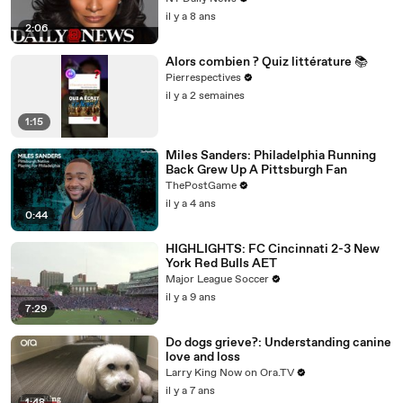
il y a 8 ans
2:06
Alors combien ? Quiz littérature 📚
Pierrespectives
il y a 2 semaines
1:15
Miles Sanders: Philadelphia Running
Back Grew Up A Pittsburgh Fan
ThePostGame
il y a 4 ans
0:44
HIGHLIGHTS: FC Cincinnati 2-3 New
York Red Bulls AET
Major League Soccer
il y a 9 ans
7:29
Do dogs grieve?: Understanding canine
love and loss
Larry King Now on Ora.TV
il y a 7 ans