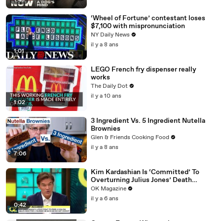
1:48
‘Wheel of Fortune’ contestant loses
$7,100 with mispronunciation
NY Daily News
il y a 8 ans
1:01
LEGO French fry dispenser really
works
The Daily Dot
il y a 10 ans
1:02
3 Ingredient Vs. 5 Ingredient Nutella
Brownies
Glen & Friends Cooking Food
il y a 8 ans
7:06
Kim Kardashian Is ‘Committed’ To
Overturning Julius Jones’ Death
Sentence: Watch
OK Magazine
il y a 6 ans
0:42