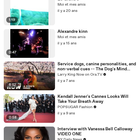
Moi et mes amis
il y a 20 ans
1:19
Alexandre kinn
Moi et mes amis
il y a 15 ans
0:47
Service dogs, canine personalities, and
non-verbal cues -- The Dog's Mind
Panel answers your social media
Larry King Now on Ora.TV
questions
il y a 7 ans
6:12
Kendall Jenner's Cannes Looks Will
Take Your Breath Away
POPSUGAR Fashion
il y a 9 ans
0:58
Interview with Vanessa Bell Calloway
VIDEO ONE
NY Daily News