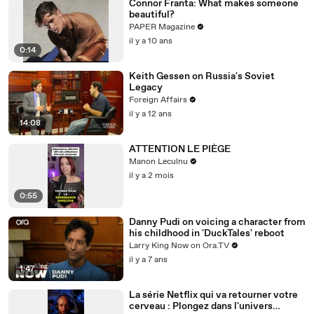
Connor Franta: What makes someone
beautiful?
PAPER Magazine
il y a 10 ans
0:14
Keith Gessen on Russia's Soviet
Legacy
Foreign Affairs
il y a 12 ans
14:08
ATTENTION LE PIÈGE
Manon Leculnu
il y a 2 mois
0:55
Danny Pudi on voicing a character from
his childhood in 'DuckTales' reboot
Larry King Now on Ora.TV
il y a 7 ans
1:47
La série Netflix qui va retourner votre
cerveau : Plongez dans l'univers