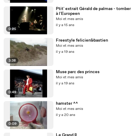
Ptit' extrait Gérald de palmas - tomber
à l'Europeen
Moi et mes amis
il y a 15 ans
0:25
Freestyle felicien&bastien
Moi et mes amis
il y a 19 ans
3:38
Muse parc des princes
Moi et mes amis
il y a 19 ans
0:49
hamster ^^
Moi et mes amis
il y a 20 ans
0:09
Le Grand 8