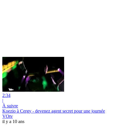
2:34
|
À suivre
Koezio à Cergy - devenez agent secret pour une journée
VOtv
il y a 10 ans