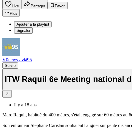
Like
Partager
Favori
Plus
Ajouter à la playlist
Signaler
V0news / vià95
Suivre
ITW Raquil 6e Meeting national d
il y a 18 ans
Marc Raquil, habitué du 400 mètres, s'était engagé sur 60 mètres au 6e
Son entraineur Stéphane Caristan souhaitait l'aligner sur petite dist