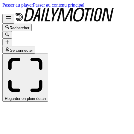
Passer au player
Passer au contenu principal
Rechercher
Se connecter
Regarder en plein écran