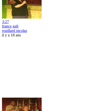
3:27
france gall
rouillard nicolas
il y a 18 ans