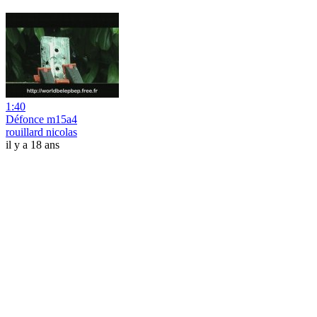
1:40
Défonce m15a4
rouillard nicolas
il y a 18 ans