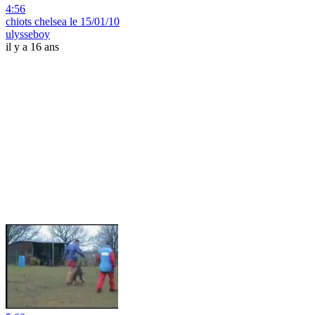
4:56
chiots chelsea le 15/01/10
ulysseboy
il y a 16 ans