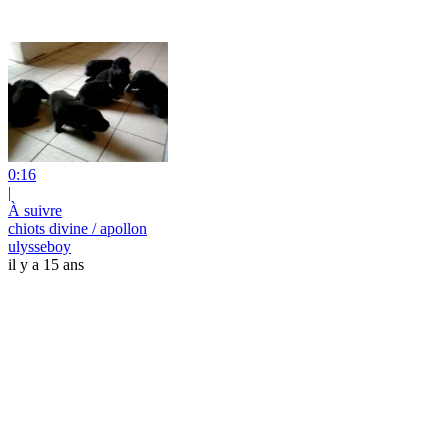
0:16
|
À suivre
chiots divine / apollon
ulysseboy
il y a 15 ans