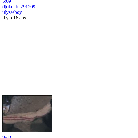
5:09
djoker le 291209
ulysseboy
il y a 16 ans
6:35