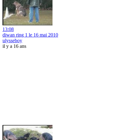
13:08
diwan ring 1 le 16 mai 2010
ulysseboy
il y a 16 ans