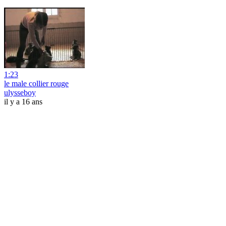
1:23
le male collier rouge
ulysseboy
il y a 16 ans