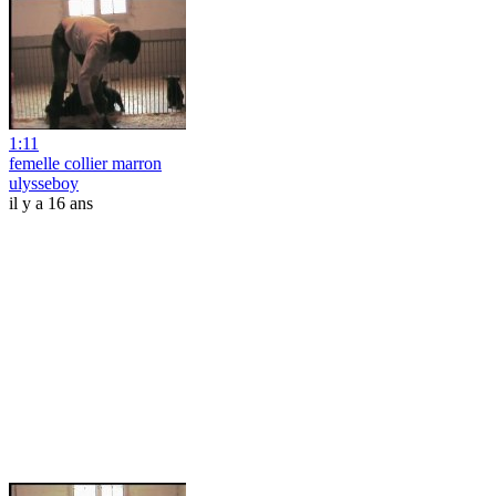
1:11
femelle collier marron
ulysseboy
il y a 16 ans