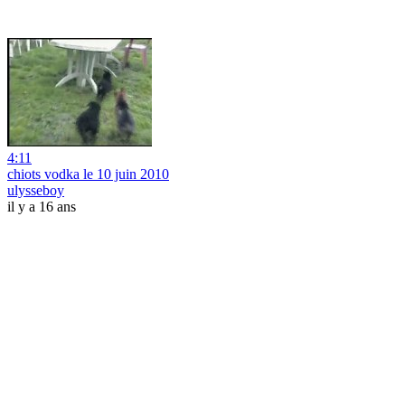
4:11
chiots vodka le 10 juin 2010
ulysseboy
il y a 16 ans