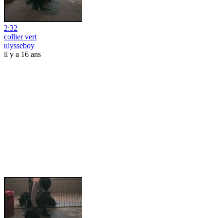
2:32
collier vert
ulysseboy
il y a 16 ans