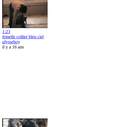
1:23
femelle collier bleu ciel
ulysseboy
il y a 16 ans