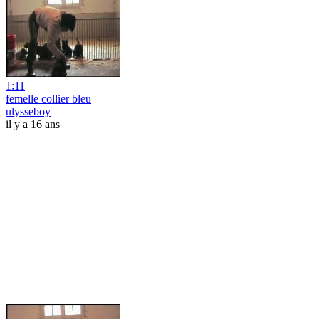
1:11
femelle collier bleu
ulysseboy
il y a 16 ans