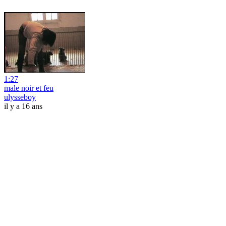
1:27
male noir et feu
ulysseboy
il y a 16 ans