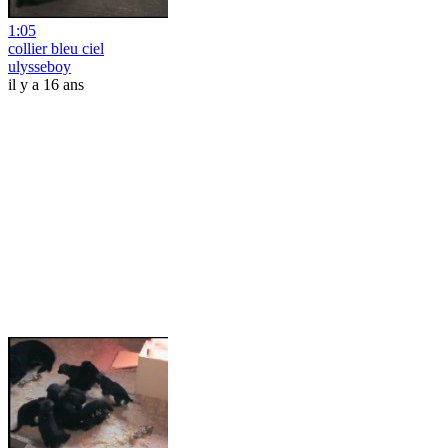
1:05
collier bleu ciel
ulysseboy
il y a 16 ans