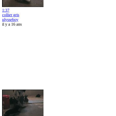
1:37
collier gris
ulysseboy
il y a 16 ans