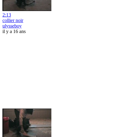
2:13
collier noir
ulysseboy
il y a 16 ans