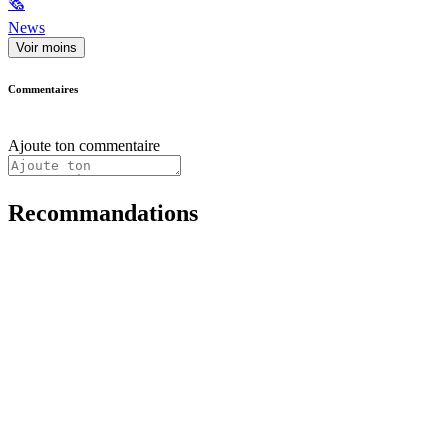
🗞
News
Voir moins
Commentaires
Ajoute ton commentaire
Recommandations