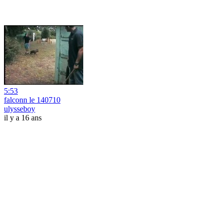
5:53
falconn le 140710
ulysseboy
il y a 16 ans