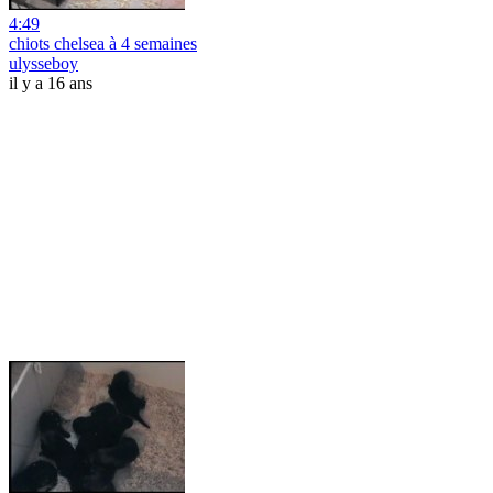
4:49
chiots chelsea à 4 semaines
ulysseboy
il y a 16 ans