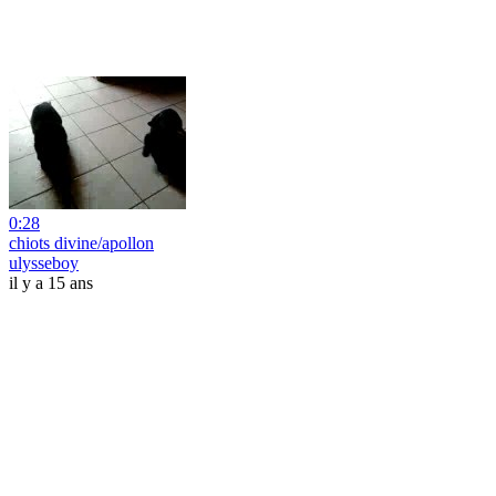
0:28
chiots divine/apollon
ulysseboy
il y a 15 ans