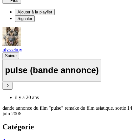
Plus
Ajouter à la playlist
Signaler
ulysseboy
Suivre
pulse (bande annonce)
il y a 20 ans
dande annonce du film "pulse" remake du film asiatique. sortie 14
juin 2006
Catégorie