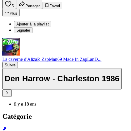
5
Partager
Favori
Plus
Ajouter à la playlist
Signaler
La caverne d'AlizaP, ZapMan69 Made In ZapLanD...
Suivre
Den Harrow - Charleston 1986
il y a 18 ans
Catégorie
🎵