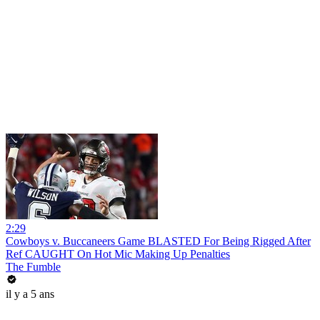
2:29
Cowboys v. Buccaneers Game BLASTED For Being Rigged After
Ref CAUGHT On Hot Mic Making Up Penalties
The Fumble
il y a 5 ans