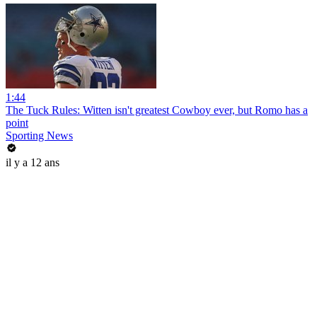
1:44
The Tuck Rules: Witten isn't greatest Cowboy ever, but Romo has a
point
Sporting News
il y a 12 ans