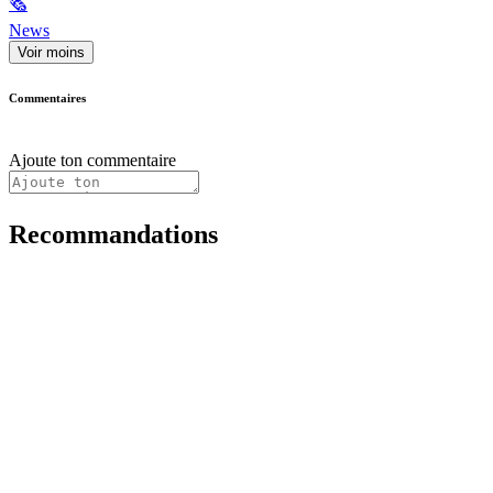
🗞
News
Voir moins
Commentaires
Ajoute ton commentaire
Recommandations