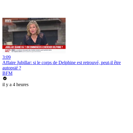
3:09
Affaire Jubillar: si le corps de Delphine est retrouvé, peut-il être
autopsié ?
BFM
il y a 4 heures