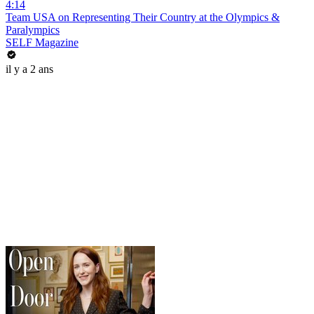
4:14
Team USA on Representing Their Country at the Olympics &
Paralympics
SELF Magazine
il y a 2 ans