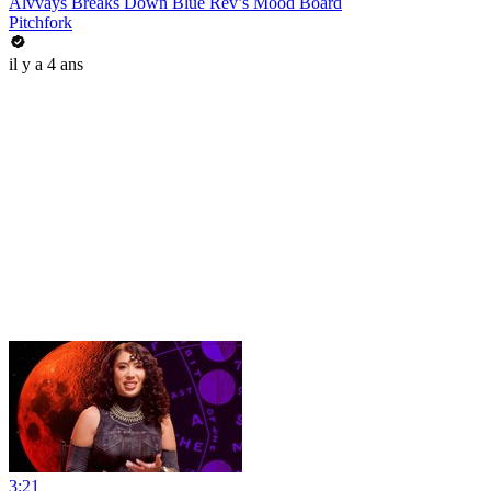
Alvvays Breaks Down Blue Rev’s Mood Board
Pitchfork
il y a 4 ans
3:21