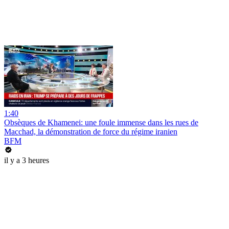
1:40
Obsèques de Khamenei: une foule immense dans les rues de
Macchad, la démonstration de force du régime iranien
BFM
il y a 3 heures