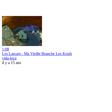
1:08
Les Lascars - Ma Vieille Branche Les Keufs
vida-loca
il y a 15 ans