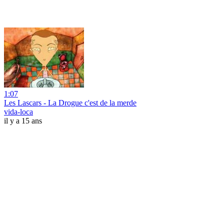
1:07
Les Lascars - La Drogue c'est de la merde
vida-loca
il y a 15 ans