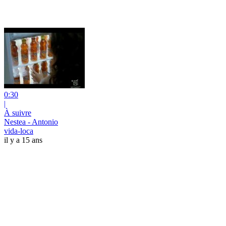
0:30
|
À suivre
Nestea - Antonio
vida-loca
il y a 15 ans