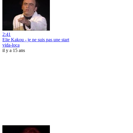
2:41
Elie Kakou - je ne suis pas une start
vida-loca
il y a 15 ans