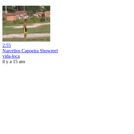
2:55
Narcelios Capoeira Showreel
vida-loca
il y a 15 ans