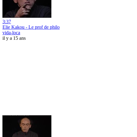
3:37
Elie Kakou - Le prof de philo
vida-loca
il y a 15 ans