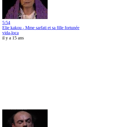
5:54
Elie kakou - Mme sarfati et sa fille fortunée
vida-loca
il y a 15 ans