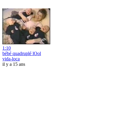
1:10
bébé quadruplé lOol
vida-loca
il y a 15 ans