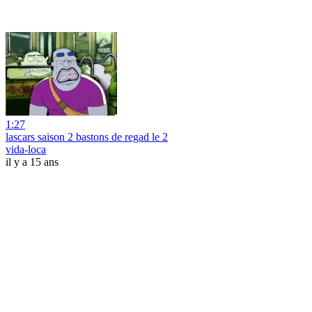
1:27
lascars saison 2 bastons de regad le 2
vida-loca
il y a 15 ans