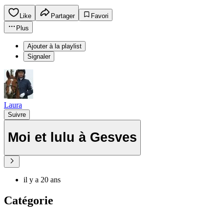
Like
Partager
Favori
Plus
Ajouter à la playlist
Signaler
Laura
Suivre
Moi et lulu à Gesves
il y a 20 ans
Catégorie