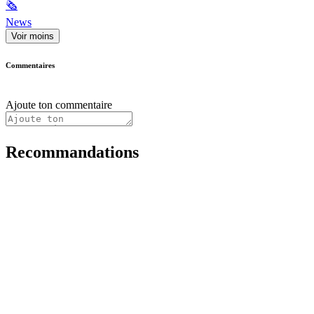
🗞
News
Voir moins
Commentaires
Ajoute ton commentaire
Recommandations