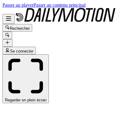
Passer au player
Passer au contenu principal
Rechercher
Se connecter
Regarder en plein écran