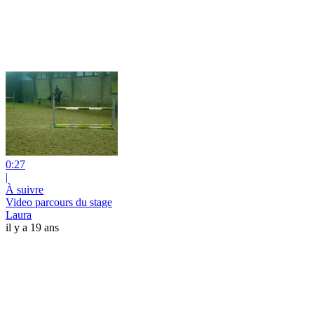
0:27
|
À suivre
Video parcours du stage
Laura
il y a 19 ans