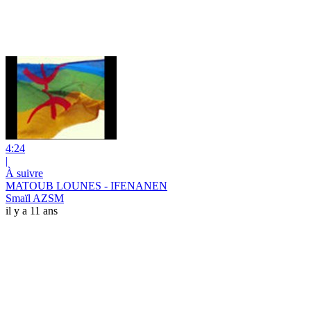
4:24
|
À suivre
MATOUB LOUNES - IFENANEN
Smaïl AZSM
il y a 11 ans