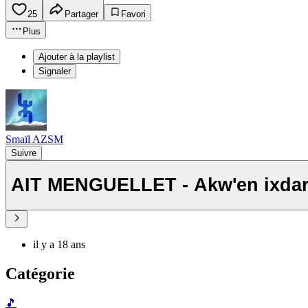
25
Partager
Favori
Plus
Ajouter à la playlist
Signaler
Smaïl AZSM
Suivre
AIT MENGUELLET - Akw'en ixdar
il y a 18 ans
Catégorie
🎵