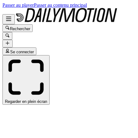
Passer au player
Passer au contenu principal
Rechercher
Se connecter
Regarder en plein écran