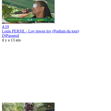
4:19
Louis PERSIL - Lov mwen lov (Podium du tour)
DjParagraf
il y a 13 ans