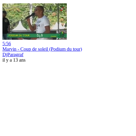
5:56
Marvin - Coup de soleil (Podium du tour)
DjParagraf
il y a 13 ans