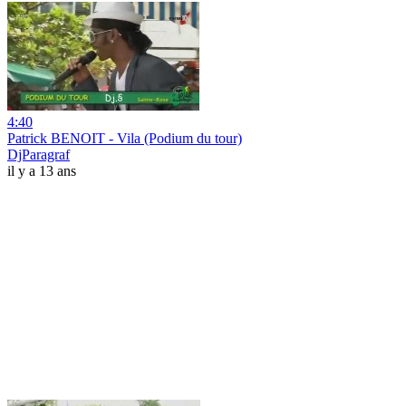
4:40
Patrick BENOIT - Vila (Podium du tour)
DjParagraf
il y a 13 ans