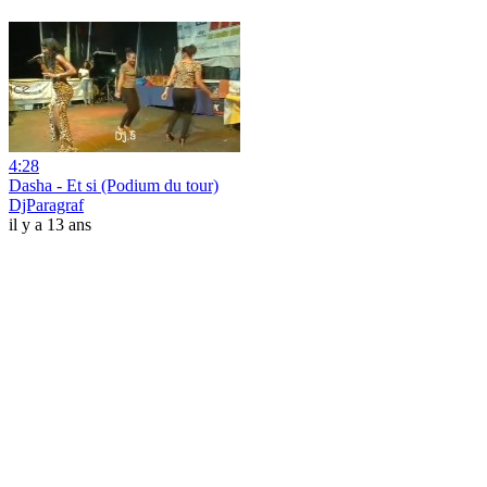
4:28
Dasha - Et si (Podium du tour)
DjParagraf
il y a 13 ans