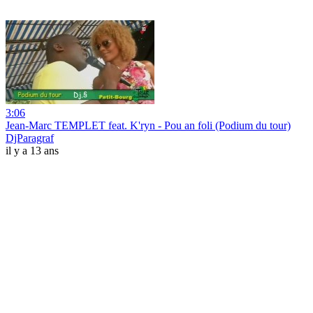
3:06
Jean-Marc TEMPLET feat. K'ryn - Pou an foli (Podium du tour)
DjParagraf
il y a 13 ans