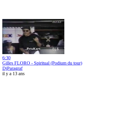
6:30
Gilles FLORO - Spiritual (Podium du tour)
DjParagraf
il y a 13 ans