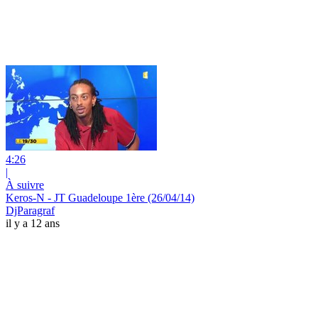
4:26
|
À suivre
Keros-N - JT Guadeloupe 1ère (26/04/14)
DjParagraf
il y a 12 ans