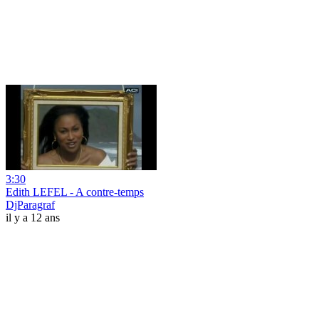
3:30
Edith LEFEL - A contre-temps
DjParagraf
il y a 12 ans