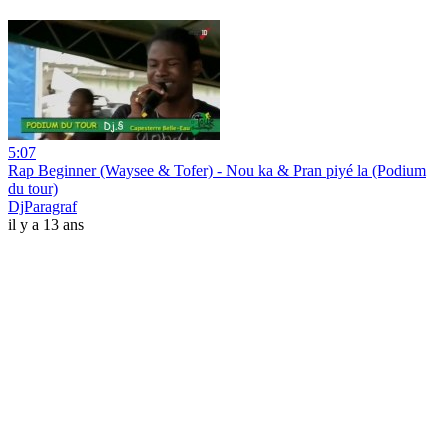
5:07
Rap Beginner (Waysee & Tofer) - Nou ka & Pran piyé la (Podium
du tour)
DjParagraf
il y a 13 ans