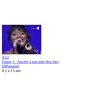
4:12
Fanny J - Ancrée à ton port (live bis)
DjParagraf
il y a 13 ans