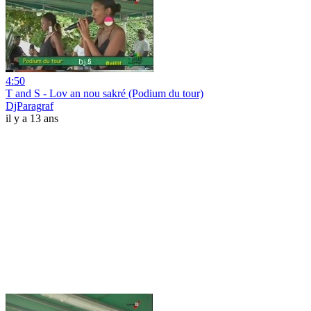
4:50
T and S - Lov an nou sakré (Podium du tour)
DjParagraf
il y a 13 ans