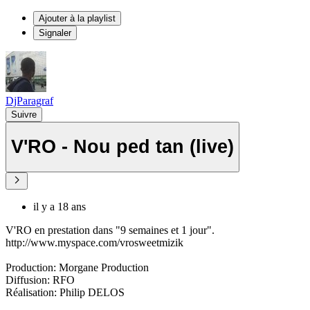
Ajouter à la playlist
Signaler
DjParagraf
Suivre
V'RO - Nou ped tan (live)
il y a 18 ans
V'RO en prestation dans "9 semaines et 1 jour".
http://www.myspace.com/vrosweetmizik
Production: Morgane Production
Diffusion: RFO
Réalisation: Philip DELOS