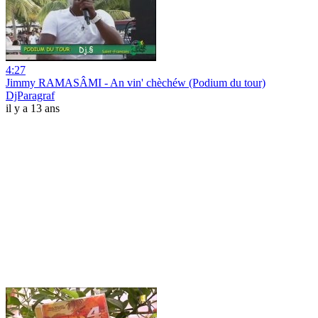
4:27
Jimmy RAMASÂMI - An vin' chèchéw (Podium du tour)
DjParagraf
il y a 13 ans