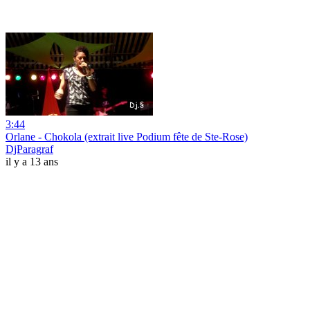
3:44
Orlane - Chokola (extrait live Podium fête de Ste-Rose)
DjParagraf
il y a 13 ans