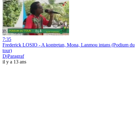
7:35
Frederick LOSIO - A kontretan, Mona, Lanmou intans (Podium du
tour)
DjParagraf
il y a 13 ans