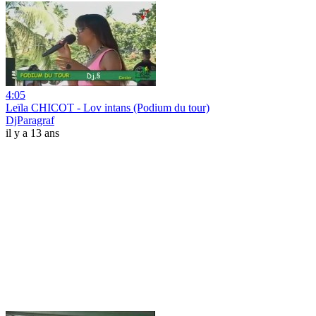
4:05
Leïla CHICOT - Lov intans (Podium du tour)
DjParagraf
il y a 13 ans