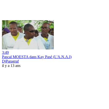
3:49
Pascal MOESTA dans Kay Pasé (L'A.N.A.I)
DjParagraf
il y a 13 ans