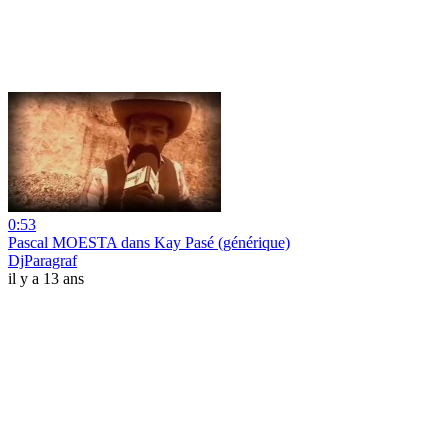
0:53
Pascal MOESTA dans Kay Pasé (générique)
DjParagraf
il y a 13 ans