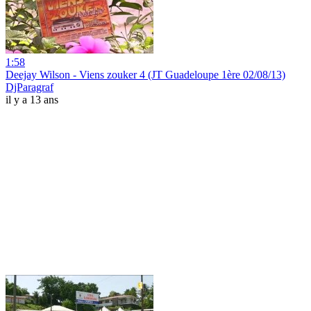
1:58
Deejay Wilson - Viens zouker 4 (JT Guadeloupe 1ère 02/08/13)
DjParagraf
il y a 13 ans