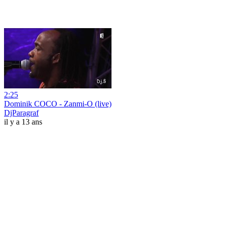
2:25
Dominik COCO - Zanmi-O (live)
DjParagraf
il y a 13 ans