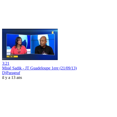
3:21
Misié Sadik - JT Guadeloupe 1ere (21/09/13)
DjParagraf
il y a 13 ans