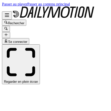
Passer au player
Passer au contenu principal
Rechercher
Se connecter
Regarder en plein écran