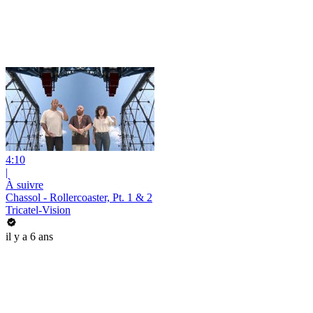
4:10
|
À suivre
Chassol - Rollercoaster, Pt. 1 & 2
Tricatel-Vision
il y a 6 ans