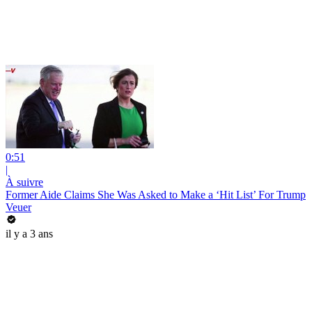
0:51
|
À suivre
Former Aide Claims She Was Asked to Make a ‘Hit List’ For Trump
Veuer
il y a 3 ans