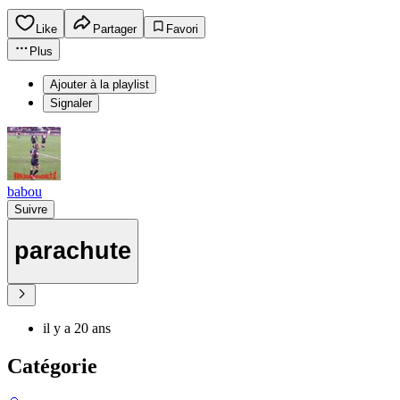
Like
Partager
Favori
Plus
Ajouter à la playlist
Signaler
babou
Suivre
parachute
il y a 20 ans
Catégorie