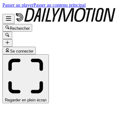
Passer au player
Passer au contenu principal
Rechercher
Se connecter
Regarder en plein écran