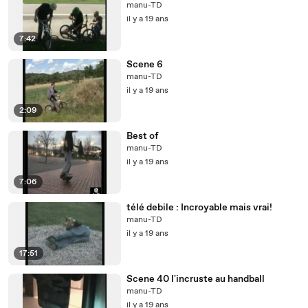
manu-TD
il y a 19 ans
7:42
Scene 6
manu-TD
il y a 19 ans
2:09
Best of
manu-TD
il y a 19 ans
7:06
télé debile : Incroyable mais vrai!
manu-TD
il y a 19 ans
17:51
Scene 40 l'incruste au handball
manu-TD
il y a 19 ans