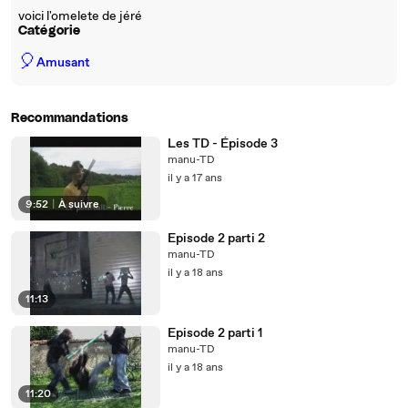
voici l'omelete de jéré
Catégorie
🎈
Amusant
Recommandations
Les TD - Épisode 3
manu-TD
il y a 17 ans
9:52
|
À suivre
Episode 2 parti 2
manu-TD
il y a 18 ans
11:13
Episode 2 parti 1
manu-TD
il y a 18 ans
11:20