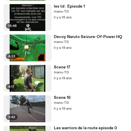
les td : Episode 1
manu-TD
il y a 18 ans
15:48
Decoy Naruto Seizure-Of-Power HQ
manu-TD
il y a 19 ans
4:33
Scene 17
manu-TD
il y a 19 ans
4:17
Scene 16
manu-TD
il y a 19 ans
3:42
Les warriors de la route episode 0