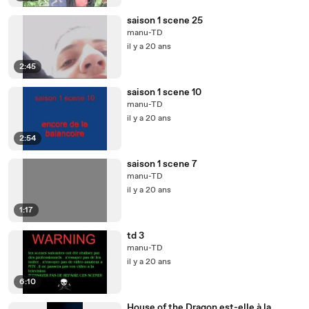
saison 1 scene 25
manu-TD
il y a 20 ans
2:45
saison 1 scene 10
manu-TD
il y a 20 ans
2:54
saison 1 scene 7
manu-TD
il y a 20 ans
1:17
td 3
manu-TD
il y a 20 ans
6:10
House of the Dragon est-elle à la