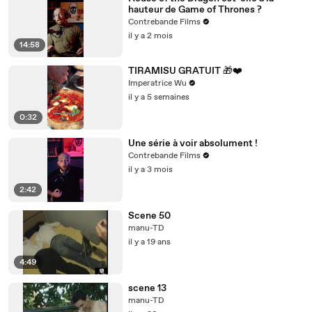
hauteur de Game of Thrones ?
Contrebande Films
il y a 2 mois
14:58
TIRAMISU GRATUIT 🎁❤️
Imperatrice Wu
il y a 5 semaines
0:32
Une série à voir absolument !
Contrebande Films
il y a 3 mois
2:42
Scene 50
manu-TD
il y a 19 ans
4:49
scene 13
manu-TD