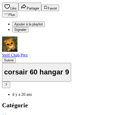
Like
Partager
Favori
Plus
Ajouter à la playlist
Signaler
Steff Chab Prez
Suivre
corsair 60 hangar 9
il y a 20 ans
Catégorie