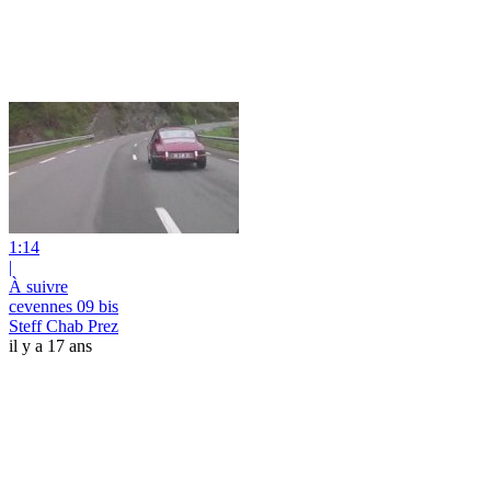
1:14
|
À suivre
cevennes 09 bis
Steff Chab Prez
il y a 17 ans