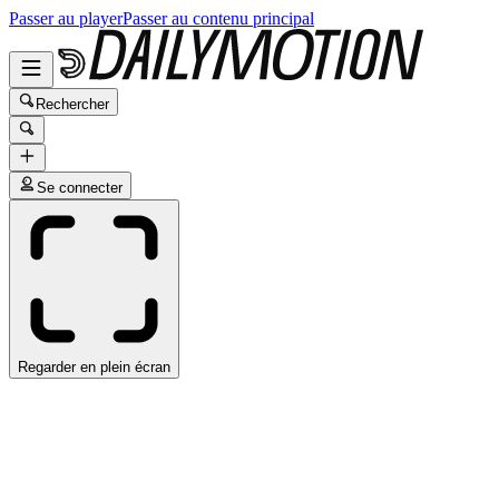
Passer au player
Passer au contenu principal
Rechercher
Se connecter
Regarder en plein écran