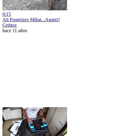
0:15
Ali Posterizes Mihai...Again!!
Grdgez
hace 11 años