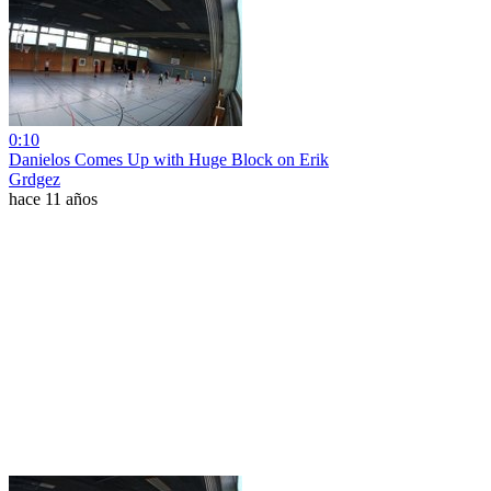
0:10
Danielos Comes Up with Huge Block on Erik
Grdgez
hace 11 años