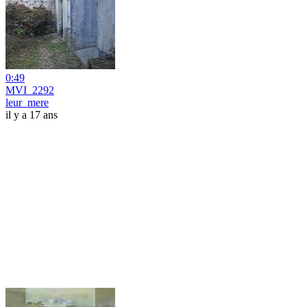
0:49
MVI_2292
leur_mere
il y a 17 ans