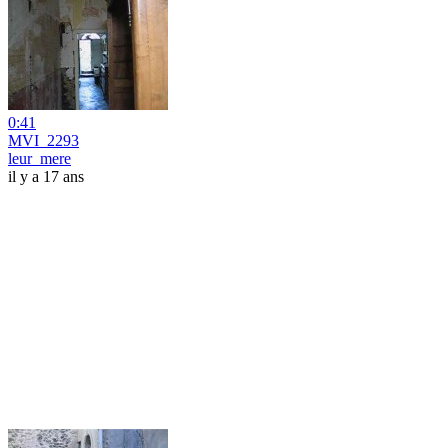
0:41
MVI_2293
leur_mere
il y a 17 ans