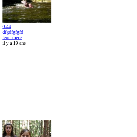
0:44
dfgdfgfgfd
leur_mere
il y a 19 ans