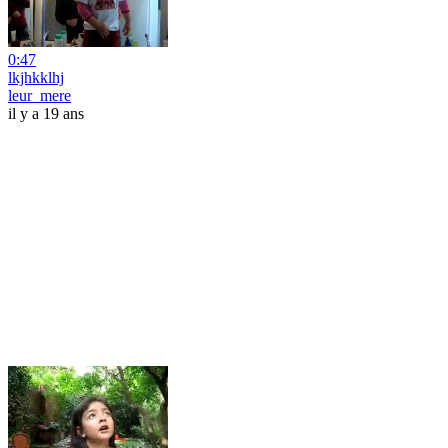
0:47
lkjhkklhj
leur_mere
il y a 19 ans