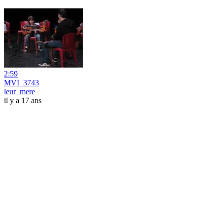
2:59
MVI_3743
leur_mere
il y a 17 ans