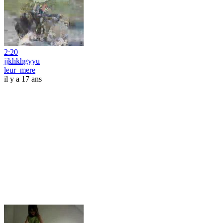
2:20
jjkhkhgyyu
leur_mere
il y a 17 ans