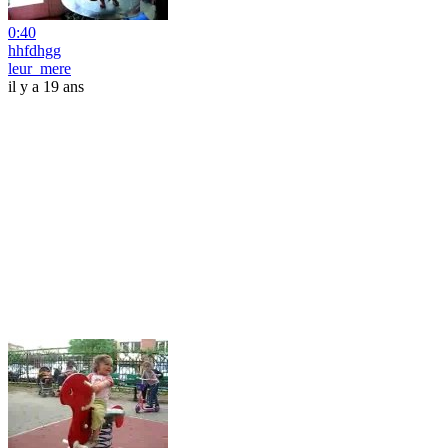
0:40
hhfdhgg
leur_mere
il y a 19 ans