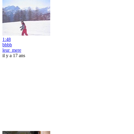
1:48
bbbb
leur_mere
il y a 17 ans