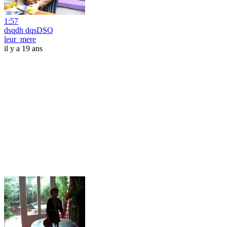
1:57
dsqdh dqsDSQ
leur_mere
il y a 19 ans