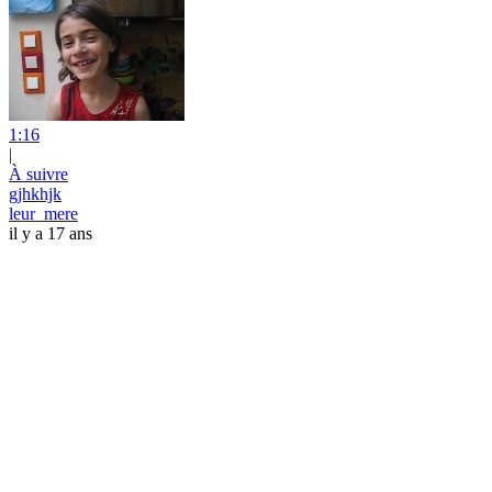
1:16
|
À suivre
gjhkhjk
leur_mere
il y a 17 ans