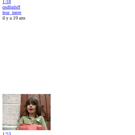
1:18
qsdfqdsff
leur_mere
il y a 19 ans
1:53