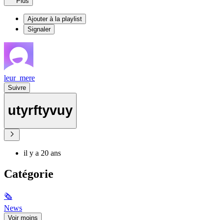
Plus
Ajouter à la playlist
Signaler
leur_mere
Suivre
utyrftyvuy
il y a 20 ans
Catégorie
🗞
News
Voir moins