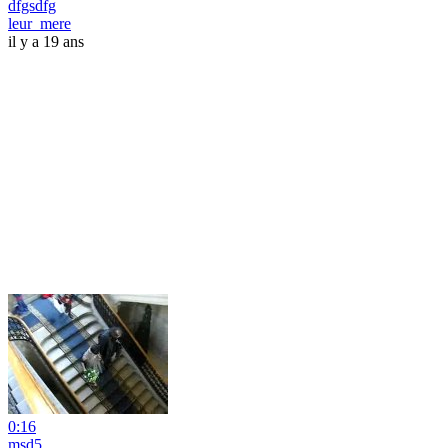
dfgsdfg
leur_mere
il y a 19 ans
0:16
msd5