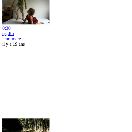
0:30
qsjdfh
leur_mere
il y a 19 ans