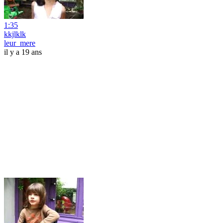
1:35
kkjlklk
leur_mere
il y a 19 ans