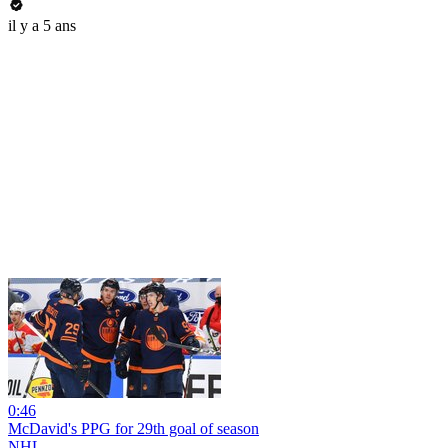
il y a 5 ans
0:46
McDavid's PPG for 29th goal of season
NHL