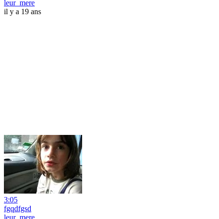
leur_mere
il y a 19 ans
3:05
fgqdfgsd
leur_mere