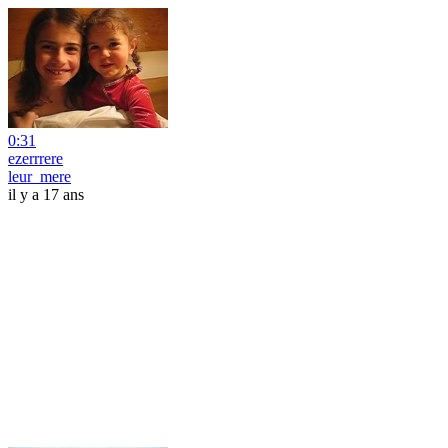
0:31
ezerrrere
leur_mere
il y a 17 ans