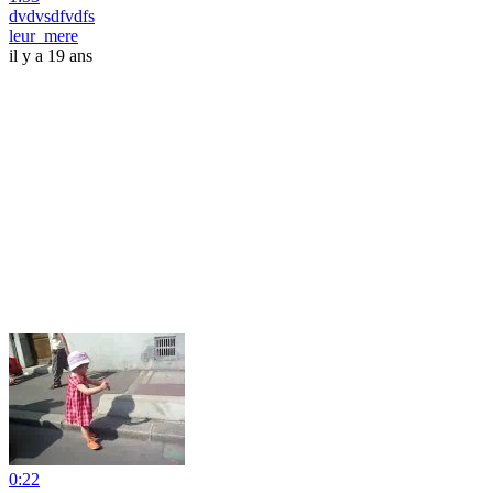
dvdvsdfvdfs
leur_mere
il y a 19 ans
0:22