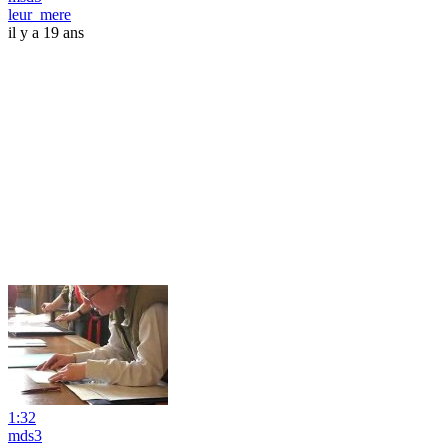
leur_mere
il y a 19 ans
1:32
mds3