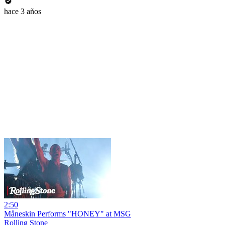
hace 3 años
2:50
Måneskin Performs "HONEY" at MSG
Rolling Stone