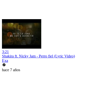
3:21
Shakira ft. Nicky Jam - Perro fiel (Lyric Video)
Exa
hace 7 años