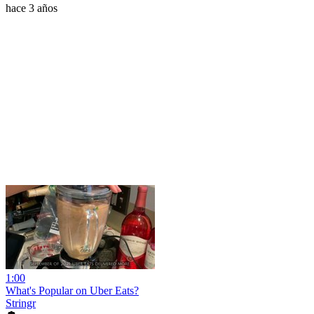
hace 3 años
1:00
What's Popular on Uber Eats?
Stringr