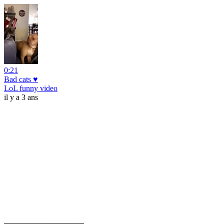
0:21
Bad cats ♥️
LoL funny video
il y a 3 ans