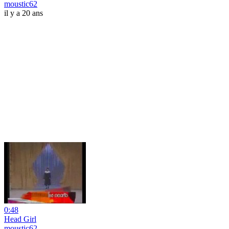
moustic62
il y a 20 ans
0:48
Head Girl
moustic62