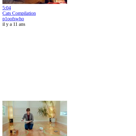
5:04
Cats Compilation
p1oofswho
il y a 11 ans