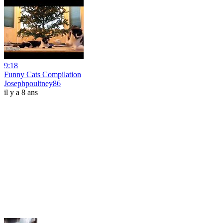
9:18
Funny Cats Compilation
Josephpoultney86
il y a 8 ans