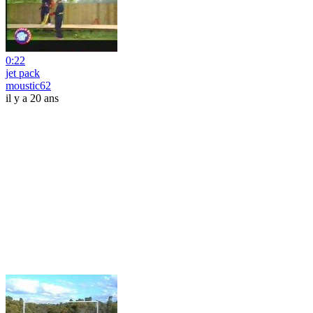
0:22
jet pack
moustic62
il y a 20 ans