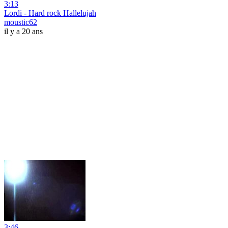
3:13
Lordi - Hard rock Hallelujah
moustic62
il y a 20 ans
3:46