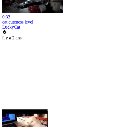
0:33
cat cuteness level
LuckyCat
il y a 2 ans