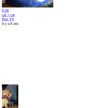
0:38
cat + cat
Pets TV
il y a 8 ans