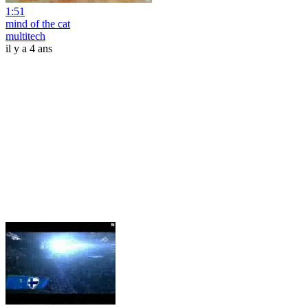
1:51
mind of the cat
multitech
il y a 4 ans