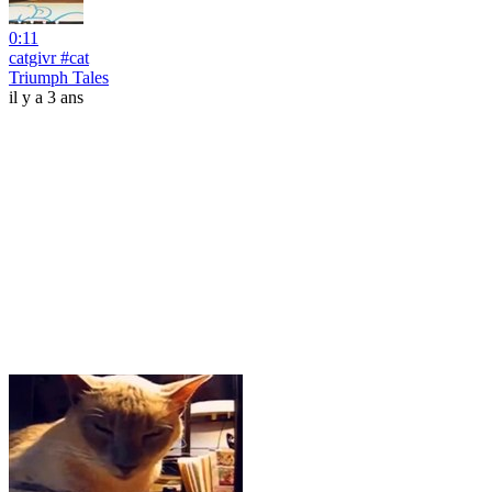
0:11
catgivr #cat
Triumph Tales
il y a 3 ans