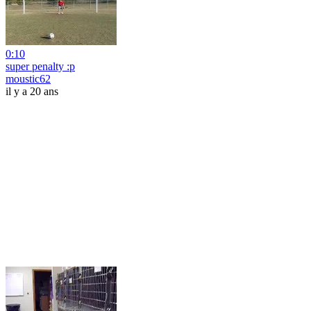
0:10
super penalty :p
moustic62
il y a 20 ans