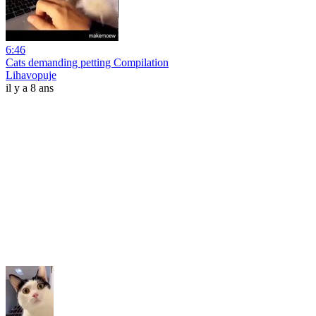
6:46
Cats demanding petting Compilation
Lihavopuje
il y a 8 ans