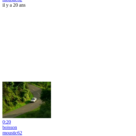
il y a 20 ans
0:20
boisson
moustic62