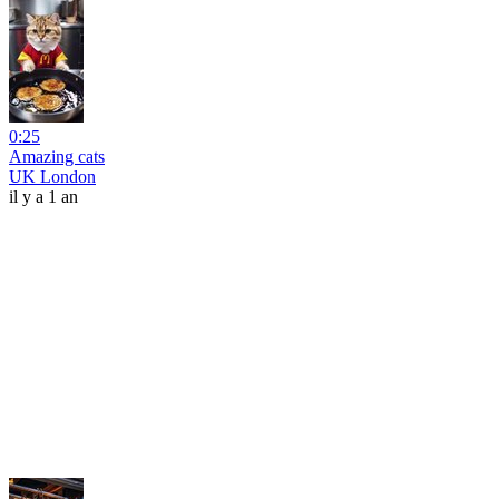
0:25
Amazing cats
UK London
il y a 1 an