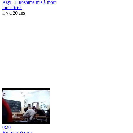
Asyl - Hiroshima mis à mort
moustic62
il y a 20 ans
0:20
Humour Sceam