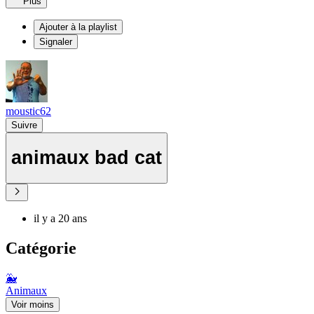
Plus
Ajouter à la playlist
Signaler
moustic62
Suivre
animaux bad cat
il y a 20 ans
Catégorie
🐳
Animaux
Voir moins