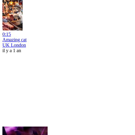
0:15
Amazing cat
UK London
il y a 1 an