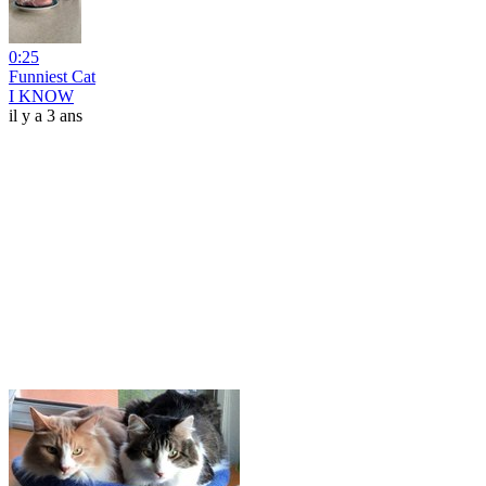
0:25
Funniest Cat
I KNOW
il y a 3 ans