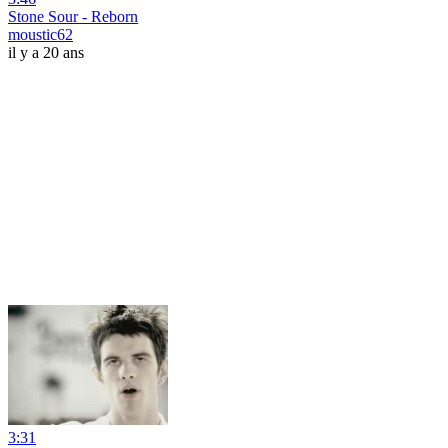
Stone Sour - Reborn
moustic62
il y a 20 ans
3:31