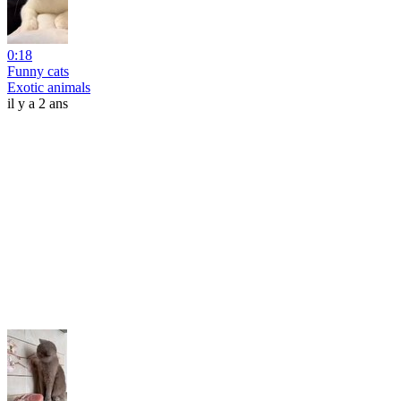
0:18
Funny cats
Exotic animals
il y a 2 ans