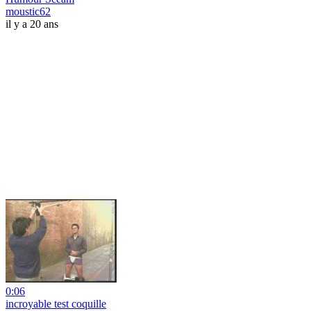
moustic62
il y a 20 ans
0:06
incroyable test coquille