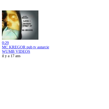
0:29
MC KREGOR pub tv autarcie
WUMB VIDEOS
il y a 17 ans