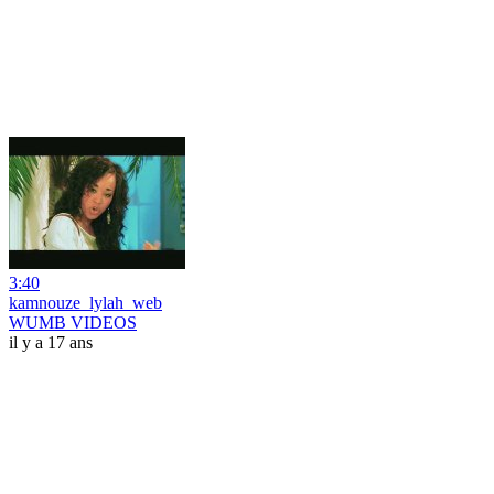
3:40
kamnouze_lylah_web
WUMB VIDEOS
il y a 17 ans