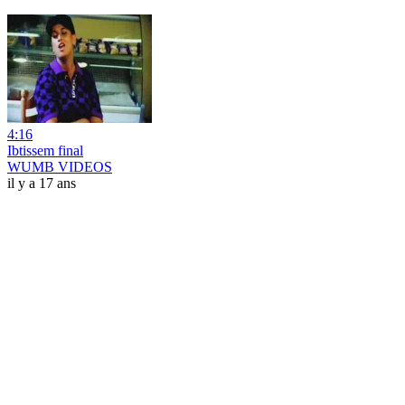
4:16
Ibtissem final
WUMB VIDEOS
il y a 17 ans