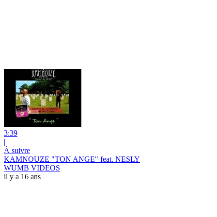
3:39
|
À suivre
KAMNOUZE "TON ANGE" feat. NESLY
WUMB VIDEOS
il y a 16 ans