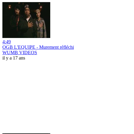
4:49
OGB L'EQUIPE - Murement réfléchi
WUMB VIDEOS
il y a 17 ans