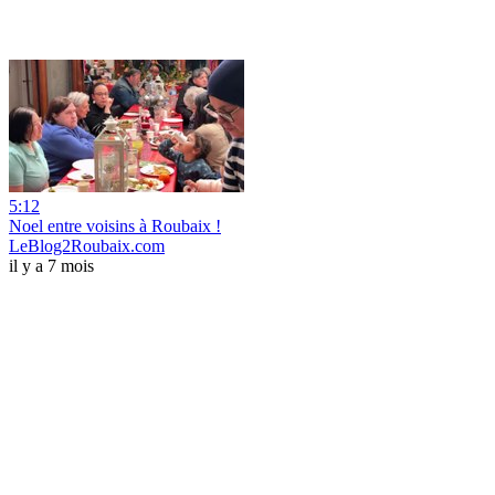
5:12
Noel entre voisins à Roubaix !
LeBlog2Roubaix.com
il y a 7 mois