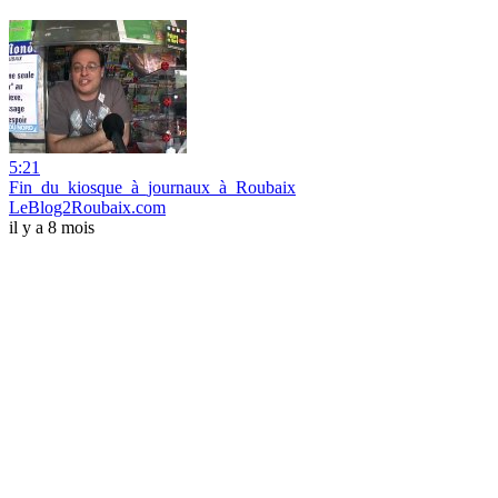
5:21
Fin_du_kiosque_à_journaux_à_Roubaix
LeBlog2Roubaix.com
il y a 8 mois