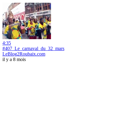
4:35
#407_Le_carnaval_du_32_mars
LeBlog2Roubaix.com
il y a 8 mois