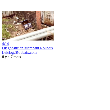
4:14
Diagnostic en Marchant Roubaix
LeBlog2Roubaix.com
il y a 7 mois