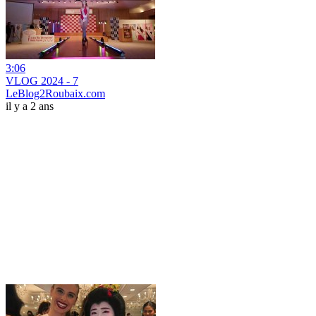
3:06
VLOG 2024 - 7
LeBlog2Roubaix.com
il y a 2 ans