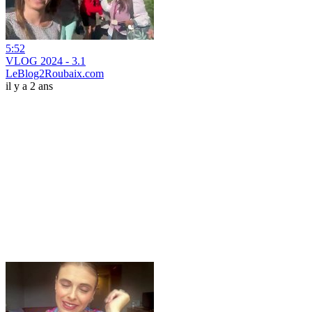
5:52
VLOG 2024 - 3.1
LeBlog2Roubaix.com
il y a 2 ans