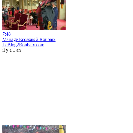
7:48
Mariage Ecossais à Roubaix
LeBlog2Roubaix.com
il y a 1 an