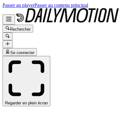
Passer au player
Passer au contenu principal
Rechercher
Se connecter
Regarder en plein écran