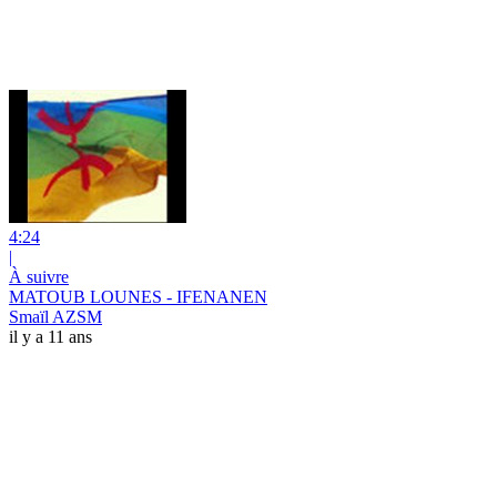
4:24
|
À suivre
MATOUB LOUNES - IFENANEN
Smaïl AZSM
il y a 11 ans