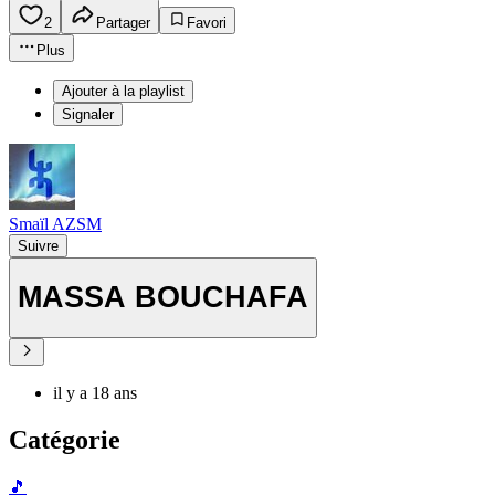
2
Partager
Favori
Plus
Ajouter à la playlist
Signaler
Smaïl AZSM
Suivre
MASSA BOUCHAFA
il y a 18 ans
Catégorie
🎵