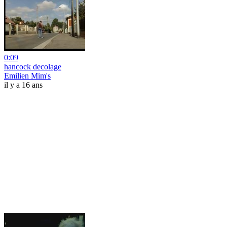
0:09
hancock decolage
Emilien Mim's
il y a 16 ans