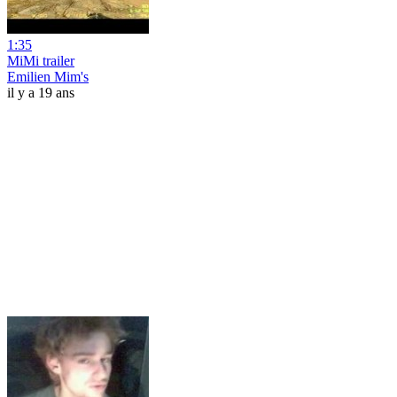
1:35
MiMi trailer
Emilien Mim's
il y a 19 ans