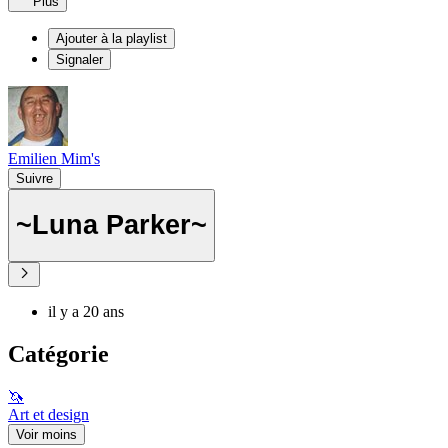
Plus
Ajouter à la playlist
Signaler
Emilien Mim's
Suivre
~Luna Parker~
il y a 20 ans
Catégorie
🦄
Art et design
Voir moins