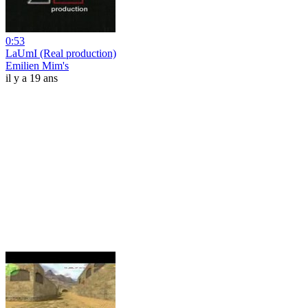
0:53
LaUmI (Real production)
Emilien Mim's
il y a 19 ans