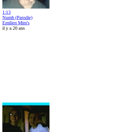
1:13
Numb (Parodie)
Emilien Mim's
il y a 20 ans