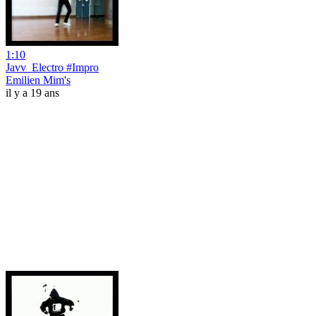
1:10
Javv_Electro #Impro
Emilien Mim's
il y a 19 ans