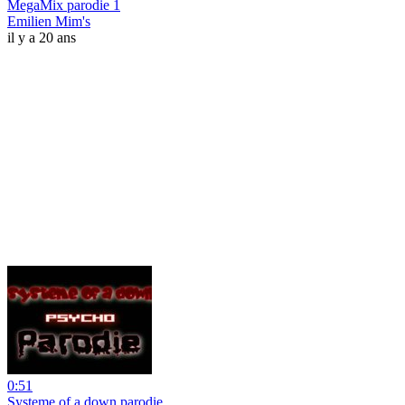
MegaMix parodie 1
Emilien Mim's
il y a 20 ans
0:51
Systeme of a down parodie