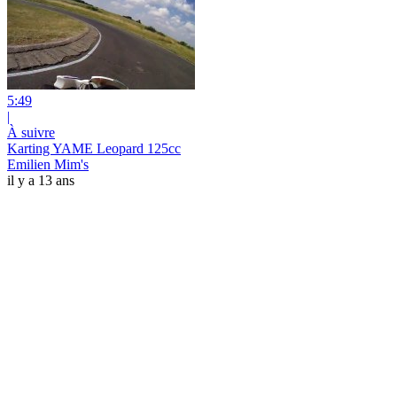
5:49
|
À suivre
Karting YAME Leopard 125cc
Emilien Mim's
il y a 13 ans