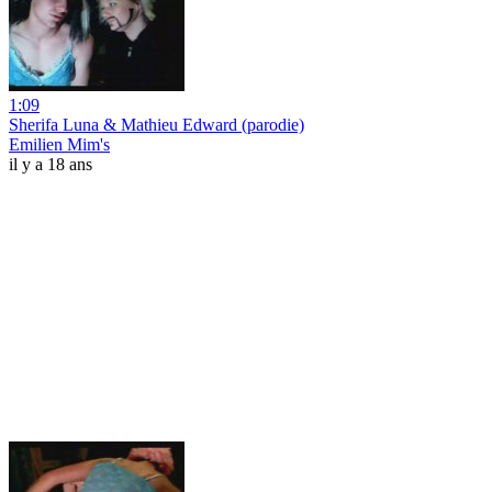
1:09
Sherifa Luna & Mathieu Edward (parodie)
Emilien Mim's
il y a 18 ans