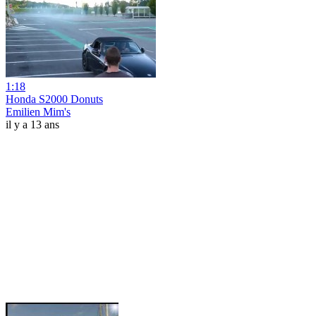
1:18
Honda S2000 Donuts
Emilien Mim's
il y a 13 ans