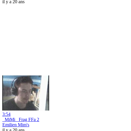
il y a 20 ans
3:54
_MiMi_ Frag FFa 2
Emilien Mim's
il y a 20 ans