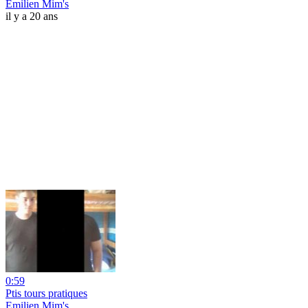
Emilien Mim's
il y a 20 ans
0:59
Ptis tours pratiques
Emilien Mim's