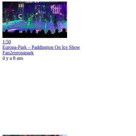
1:50
Europa-Park – Paddington On Ice Show
Fan2europapark
il y a 8 ans