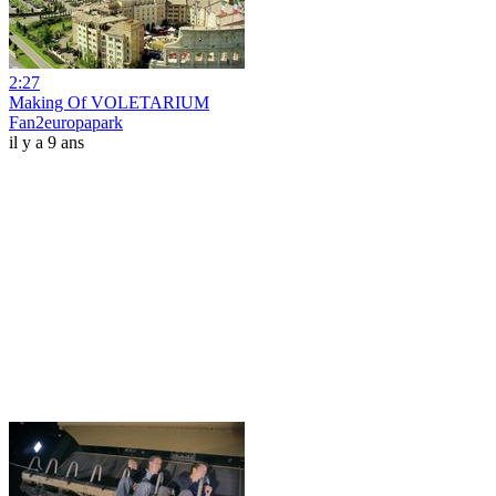
2:27
Making Of VOLETARIUM
Fan2europapark
il y a 9 ans