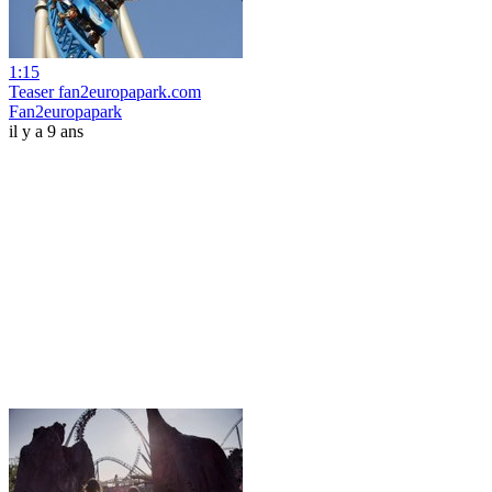
1:15
Teaser fan2europapark.com
Fan2europapark
il y a 9 ans