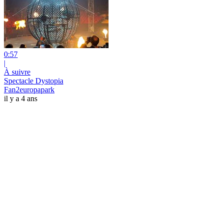
0:57
|
À suivre
Spectacle Dystopia
Fan2europapark
il y a 4 ans