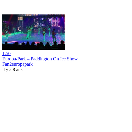
1:50
Europa-Park – Paddington On Ice Show
Fan2europapark
il y a 8 ans