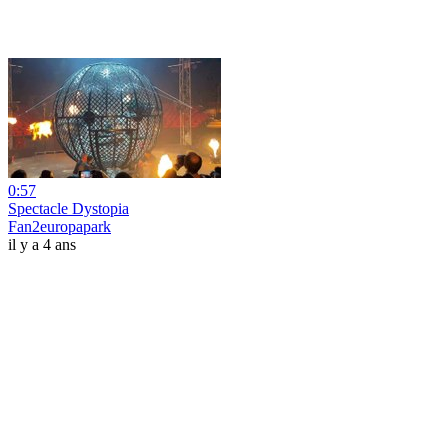
0:57
Spectacle Dystopia
Fan2europapark
il y a 4 ans