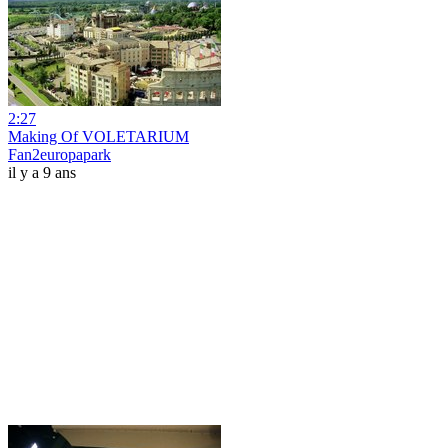
2:27
Making Of VOLETARIUM
Fan2europapark
il y a 9 ans