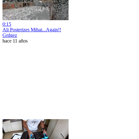
0:15
Ali Posterizes Mihai...Again!!
Grdgez
hace 11 años