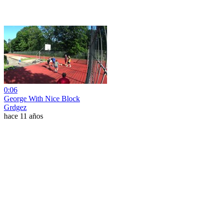
0:06
George With Nice Block
Grdgez
hace 11 años