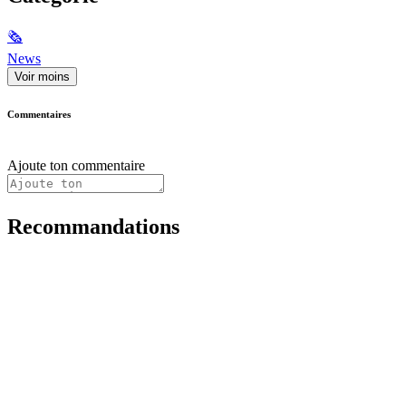
🗞
News
Voir moins
Commentaires
Ajoute ton commentaire
Recommandations